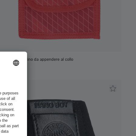
Unisex Borsellino da appendere al collo
9,95 €