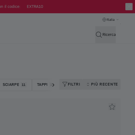
n il codice:
EXTRA10
Italia
Ricerca
FILTRI
PIÙ RECENTE
SCIARPE
TAPPI
CRAVATTE
CAPPELLI
11
24
3
7