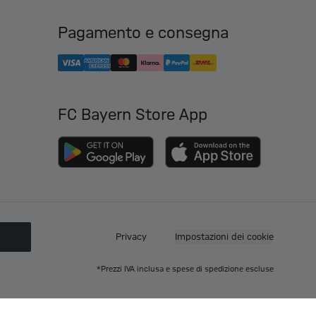
Pagamento e consegna
FC Bayern Store App
O
Privacy
Impostazioni dei cookie
*Prezzi IVA inclusa e spese di spedizione escluse