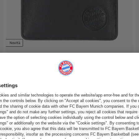
Novità
Unisex Portacarte di credito
14,95 €
Italiano
Vuoi rimanere nel negozio
?