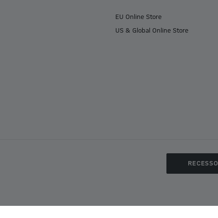
EU Online Store
US & Global Online Store
RECESS