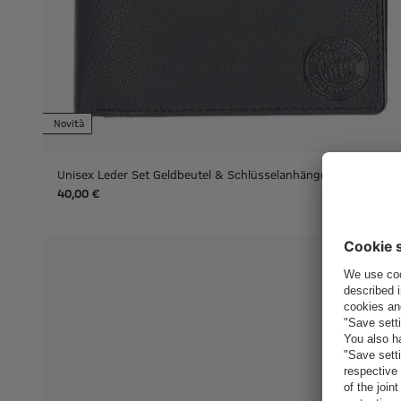
Novità
Unisex Leder Set Geldbeutel & Schlüsselanhänger
40,00 €