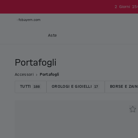
2
Giorni
15
fcbayern.com
Aste
Portafogli
Accessori
Portafogli
TUTTI
OROLOGI E GIOIELLI
BORSE E ZAIN
188
17