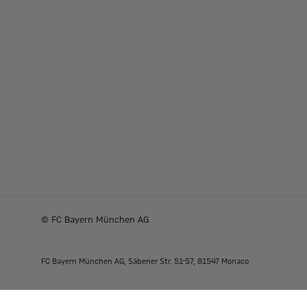
© FC Bayern München AG
FC Bayern München AG, Säbener Str. 51-57, 81547 Monaco