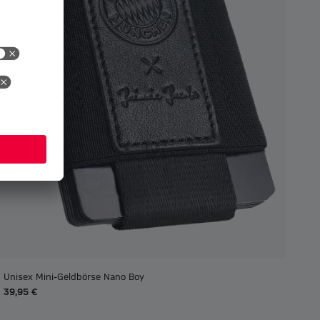
Unisex Mini-Geldbörse Nano Boy
39,95 €