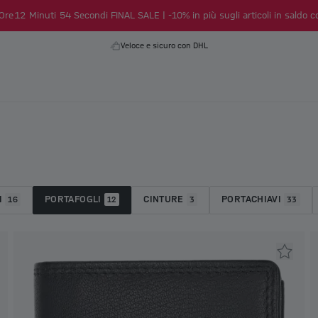
Ore
12
Minuti
53
Secondi
FINAL SALE | -10% in più sugli articoli in saldo co
Veloce e sicuro con DHL
I
PORTAFOGLI
CINTURE
PORTACHIAVI
16
12
3
33