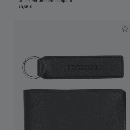
Unisex Portamonete compatto
19,95 €