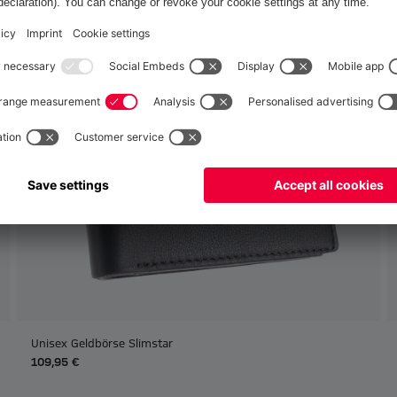
Italiano
per consegnare lì!
Globale
per consegnare lì!
Unisex Geldbörse Slimstar
109,95 €