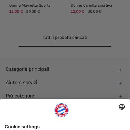
Donne Maglietta Sports
Donne Canotta sportiva
12,00 €
30,00 €
12,00 €
30,00 €
Tutti i prodotti caricati
Categorie principali
Aiuto e servizi
Più categorie
Seguici