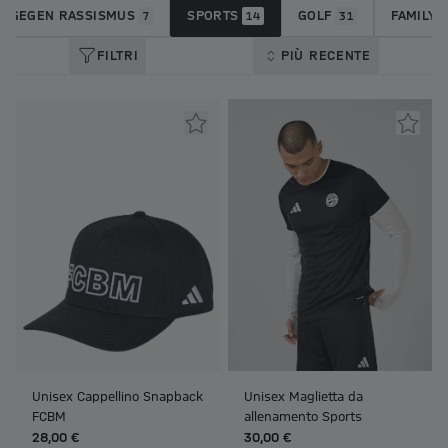
T GEGEN RASSISMUS
SPORTS
GOLF
FAMILY 
7
14
31
FILTRI
PIÙ RECENTE
Unisex Cappellino Snapback
Unisex Maglietta da
FCBM
allenamento Sports
28,00 €
30,00 €