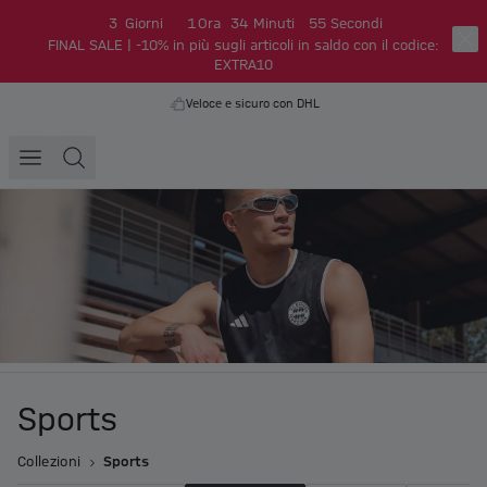
3
Giorni
1
Ora
34
Minuti
54
Secondi
FINAL SALE | -10% in più sugli articoli in saldo con il codice:
EXTRA10
Veloce e sicuro con DHL
Sports
Collezioni
Sports