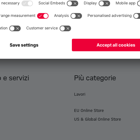
Anatra da bagno Berni
Globale
per consegnare lì!
9,95 €
Tutti i prodotti caricati
 e servizi
Più categorie
Lavori
EU Online Store
US & Global Online Store