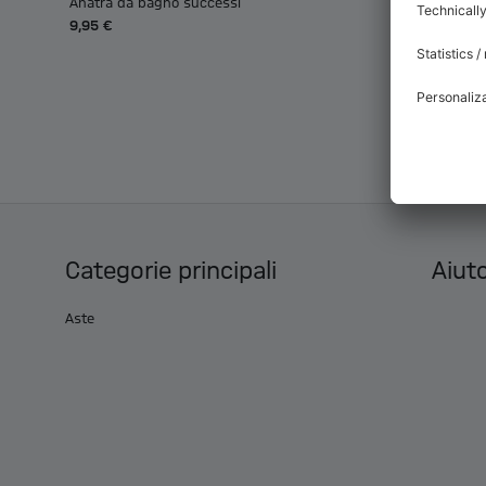
Anatra da bagno successi
9,95 €
Categorie principali
Aiuto
Aste