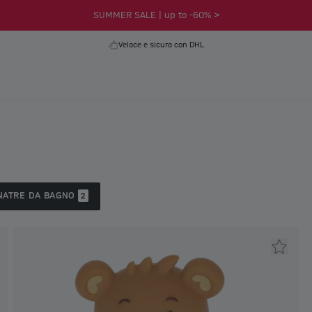
SUMMER SALE | up to -60% >
Veloce e sicuro con DHL
NATRE DA BAGNO
2