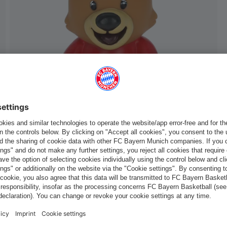
Italiano
Vuoi rimanere nel negozio
?
Italiano
per consegnare lì!