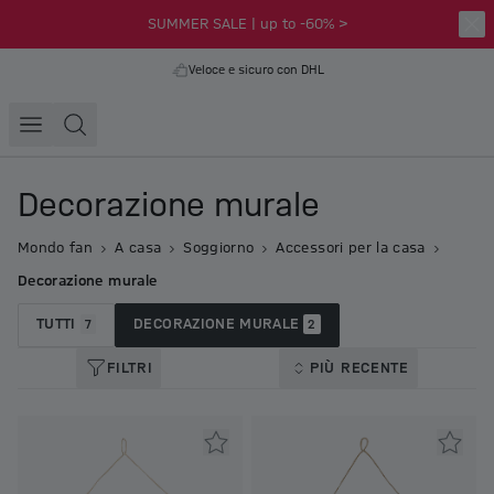
SUMMER SALE | up to -60% >
Veloce e sicuro con DHL
Decorazione murale
Mondo fan
A casa
Soggiorno
Accessori per la casa
Decorazione murale
TUTTI
DECORAZIONE MURALE
7
2
FILTRI
PIÙ RECENTE