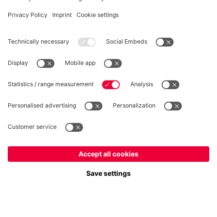
RECESSO
Privacy
Impostazioni dei cookie
Italiano
Vuoi rimanere nel negozio
?
*Prezzi IVA inclusa e spese di spedizione escluse
Italiano
per consegnare lì!
© FC Bayern München AG
Globale
FC Bayern München AG, Säbener Str. 51-57, 81547 Monaco
per consegnare lì!