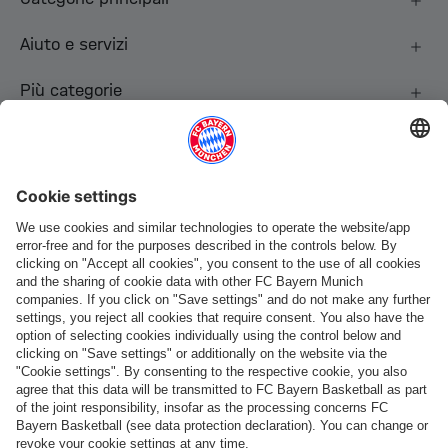
Aiuto e servizi
Più categorie
Seguici
Pagamento e consegna
FC Bayern Store App