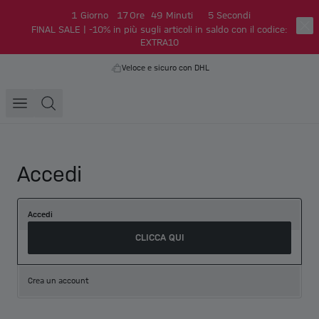
1
Giorno
17
Ore
49
Minuti
5
Secondi
FINAL SALE | -10% in più sugli articoli in saldo con il codice:
EXTRA10
Veloce e sicuro con DHL
Accedi
Accedi
CLICCA QUI
Crea un account