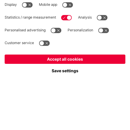
Seguici
Italiano
Vuoi rimanere nel negozio
?
Pagamento e consegna
Italiano
per consegnare lì!
Globale
per consegnare lì!
FC Bayern Store App