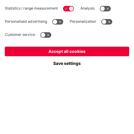
Seguici
Italiano
Vuoi rimanere nel negozio
?
Pagamento e consegna
Italiano
per consegnare lì!
Globale
per consegnare lì!
FC Bayern Store App
RECESSO