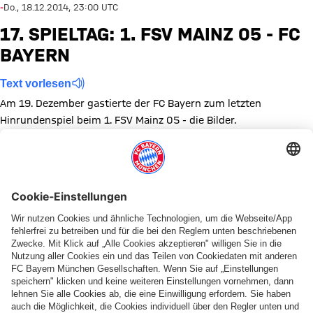
-
Do., 18.12.2014, 23:00 UTC
17. SPIELTAG: 1. FSV MAINZ 05 - FC
BAYERN
Text vorlesen
Am 19. Dezember gastierte der FC Bayern zum letzten
Hinrundenspiel beim 1. FSV Mainz 05 - die Bilder.
Zeige in voller Größe
Zeige in voller Größe
Zeige in voller Größe
Zeige in voller Größe
Zeige in voller Größe
Zeige in voller Größe
Zeige in voller Größe
Zeige in voller Größe
Zeige in voller Größ
Zeige in volle
Zeige in
Ze
Zeige in voller Größe
Zeige in voller Größe
Zeige in voller Größe
Zeige in voller Größe
Themen dieser Bildergalerie
Spiele
Bundesliga
1. FSV Mainz 05
Diese Bildergalerie teilen