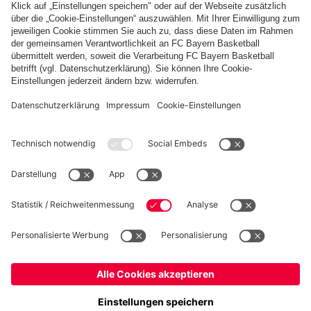
PARTNER
fcbayern.com
Basketball
Allianz Arena
Media Center
Jobs
FC Bayern Tours
©
FC Bayern München AG
–
2026
Impressum
Datenschutz
Nutzungsbedingungen
Barrierefreiheit
Kinder- und Jugendschutz
Hinweisgebersystem
FAQ
Kontakt
Verträge hier kündigen
Cookie-Einstellungen