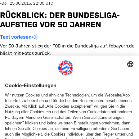
-
Do., 25.06.2015, 22:00 UTC
RÜCKBLICK: DER BUNDESLIGA-
AUFSTIEG VOR 50 JAHREN
Text vorlesen
Vor 50 Jahren stieg der FCB in die Bundesliga auf. fcbayern.de
blickt mit Fotos zurück.
Zeige in voller Größe
Zeige in voller Größe
Zeige in voller Größe
Zeige in voller Größe
Zeige in voller Größe
Zeige in voller Größe
Zeige in voller Größe
Zeige in voller Größe
Zeige in voller Größ
Zeige in volle
Zeige in
Themen dieser Bildergalerie
Spiele
Bundesliga
Diese Bildergalerie teilen