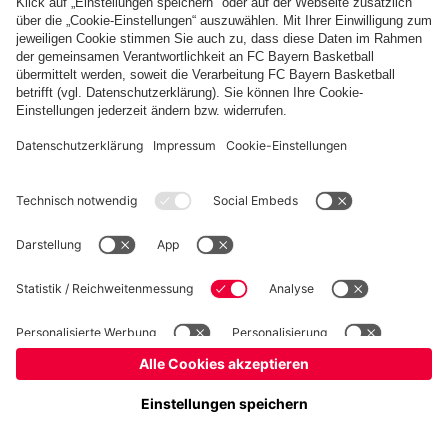
PARTNER
fcbayern.com
Basketball
Allianz Arena
Media Center
Jobs
FC Bayern Tours
©
FC Bayern München AG
–
2026
Impressum
Datenschutz
Nutzungsbedingungen
Barrierefreiheit
Kinder- und Jugendschutz
Hinweisgebersystem
FAQ
Kontakt
Verträge hier kündigen
Cookie-Einstellungen