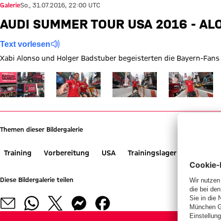
Galerie
So., 31.07.2016, 22:00 UTC
AUDI SUMMER TOUR USA 2016 - AL
Text vorlesen
Xabi Alonso und Holger Badstuber begeisterten die Bayern-Fans a
Zeige in voller Größe
Zeige in voller Größe
Zeige in voller Größe
Zeige in voller
Themen dieser Bildergalerie
Training
Vorbereitung
USA
Trainingslager
Reise
Diese Bildergalerie teilen