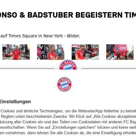
ONSO & BADSTUBER BEGEISTERN TI
uf Times Square in New York - Bilder.
 Größe
Zeige in voller Größe
Zeige in voller Größe
Zeige in voller Größe
Zeige in volle
PARTNER