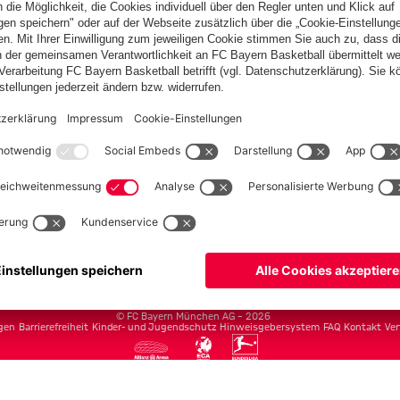
Teams
Herren
Frauen
Amateure
U19
Campus Teams
cbayern.com
Basketball
Allianz Arena
Media Center
Jobs
FC Bayern Tours
©
FC Bayern München AG
–
2026
gen
Barrierefreiheit
Kinder- und Jugendschutz
Hinweisgebersystem
FAQ
Kontakt
Ver