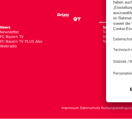
News
Spiele
Newsletter
Tabellen
FC Bayern TV
Statistiken
FC Bayern TV PLUS Abo
Tickets
Webradio
f
Impressum
Datenschutz
Nutzungsbedingun