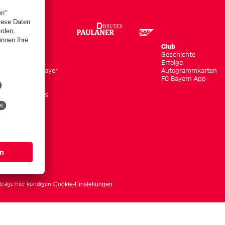
Store
Club
Trikots
Geschichte
Bekleidung
Erfolge
Shop by Player
Autogrammkarten
Neuheiten
FC Bayern App
Sale
Accessoires
träge hier kündigen
Cookie-Einstellungen