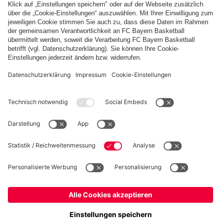
PARTNER
fcbayern.com
Basketball
Allianz Arena
Media Center
Jobs
FC Bayern Tours
©
FC Bayern München AG
–
2026
Impressum
Datenschutz
Nutzungsbedingungen
Barrierefreiheit
Kinder- und Jugendschutz
Hinweisgebersystem
FAQ
Kontakt
Verträge hier kündigen
Cookie-Einstellungen