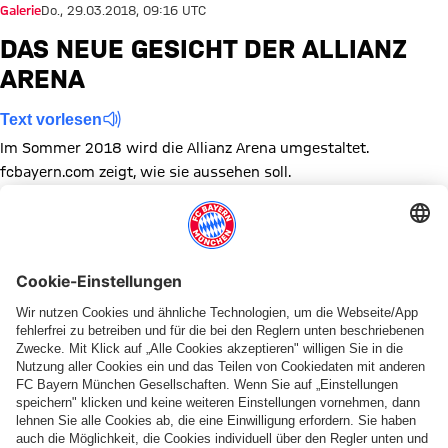
Galerie
Do., 29.03.2018, 09:16 UTC
DAS NEUE GESICHT DER ALLIANZ
ARENA
Text vorlesen
Im Sommer 2018 wird die Allianz Arena umgestaltet.
fcbayern.com zeigt, wie sie aussehen soll.
Zeige in voller Größe
Zeige in voller Größe
Zeige in voller Größe
Zeige in voller Größe
Zeige in voller Größe
Zeige in voller Größe
Zeige in voller Größe
Zeige in voller Größe
Zeige in voller Größ
Zeige in volle
Zeige in
Ze
Zeige in voller Größe
Zeige in voller Größe
Themen dieser Bildergalerie
Bildergalerie
Allianz Arena
Diese Bildergalerie teilen