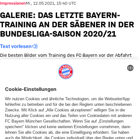
Impressionen
Mi., 12.05.2021, 15:40 UTC
GALERIE: DAS LETZTE BAYERN-
TRAINING AN DER SÄBENER IN DER
BUNDESLIGA-SAISON 2020/21
Text vorlesen
Die besten Bilder vom Training des FC Bayern vor der Abfahrt
ins Quaränte-Trainingslager nach Grassau.
Zeige in voller Größe
Zeige in voller Größe
Zeige in voller Größe
Zeige in voller Größe
Zeige in voller Größe
Zeige in voller Größe
Zeige in voller Größe
Zeige in voller Größe
Zeige in voller Größ
Zeige in volle
Zeige in
Ze
Themen dieser Bildergalerie
Training
Bildergalerie
Bundesliga
SC Freiburg
Diese Bildergalerie teilen