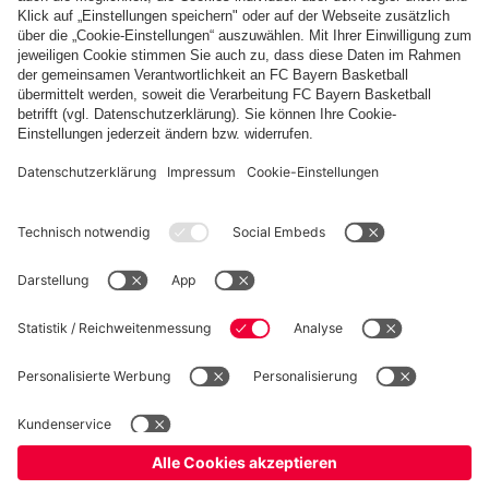
PARTNER
fcbayern.com
Basketball
Allianz Arena
Media Center
Jobs
FC Bayern Tours
©
FC Bayern München AG
–
2026
Impressum
Datenschutz
Nutzungsbedingungen
Barrierefreiheit