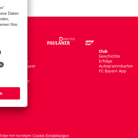
Store
Club
Trikots
Geschichte
Bekleidung
Erfolge
Shop by Player
Autogrammkarten
Neuheiten
FC Bayern App
Sale
Accessoires
träge hier kündigen
Cookie-Einstellungen