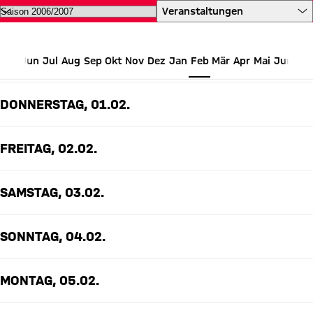
Alle Termine des FC Bayern auf 
Veranstaltungen
Jun
Jul
Aug
Sep
Okt
Nov
Dez
Jan
Feb
Mär
Apr
Mai
Jun
FEBRUAR 2007
DONNERSTAG, 01.02.
FREITAG, 02.02.
SAMSTAG, 03.02.
SONNTAG, 04.02.
MONTAG, 05.02.