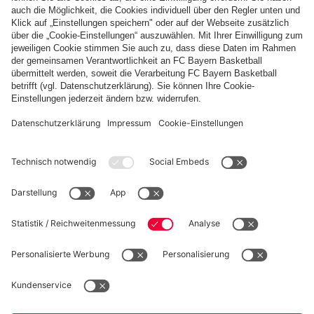
Tarek
Geburtstag
Buchmann!
PARTNER
fcbayern.com
Basketball
Allianz Arena
Media Center
Jobs
FC Bayern Tours