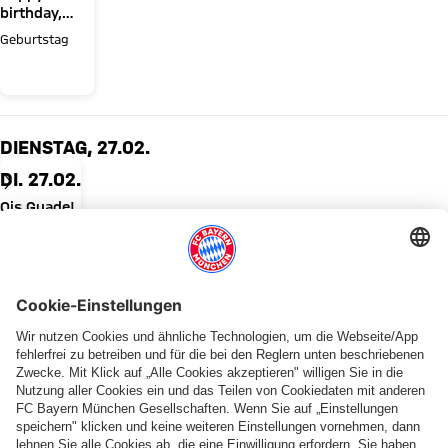
birthday,
Jamal
Geburtstag
Musiala!
DIENSTAG, 27.02.
DI. 27.02.
Ois Guade!
Der FC
Bayern
Geburtstag
feiert
Jubiläum!
MITTWOCH, 28.02.
MI. 28.02.
Happy
birthday,