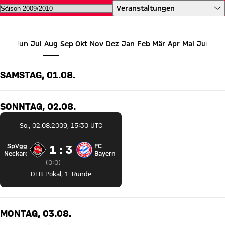
Alle Termine des FC Bayern auf 
Veranstaltungen
Jun
Jul
Aug
Sep
Okt
Nov
Dez
Jan
Feb
Mär
Apr
Mai
Jun
AUGUST 2009
SAMSTAG, 01.08.
SONNTAG, 02.08.
So., 02.08.2009, 15:30 UTC
SpVgg
FC
1 zu 3
1 : 3
SpVgg Neckarelz gegen FC Bayern München
Neckarelz
Bayern
Zwischenergebnis:
0 zu 0 nach Erste Halbzeit
(
0:0
)
DFB-Pokal
,
1. Runde
MONTAG, 03.08.