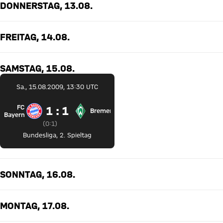
DONNERSTAG, 13.08.
FREITAG, 14.08.
SAMSTAG, 15.08.
Sa., 15.08.2009, 13:30 UTC
FC
1 zu 1
1 : 1
Bremen
FC Bayern München gegen SV Werder Bremen
Bayern
Zwischenergebnis:
0 zu 1 nach Erste Halbzeit
(
0:1
)
Bundesliga
,
2. Spieltag
SONNTAG, 16.08.
MONTAG, 17.08.