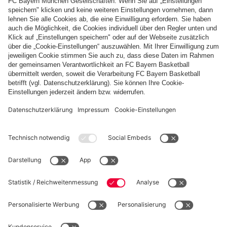
MONTAG, 31.08.
PARTNER
fcbayern.com
Basketball
Allianz Arena
Media Center
Jobs