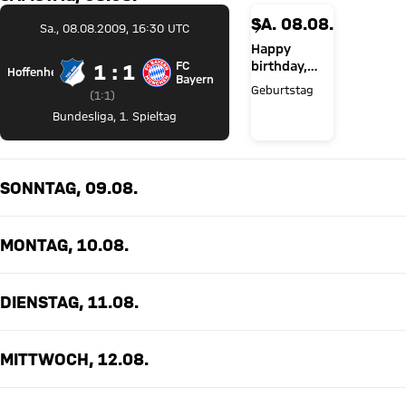
SA. 08.08.
Sa., 08.08.2009, 16:30 UTC
Happy
FC
birthday,
1 zu 1
1 : 1
Hoffenheim
TSG Hoffenheim gegen FC Bayern München
Bayern
Jonas Urbig!
Geburtstag
Zwischenergebnis:
1 zu 1 nach Erste Halbzeit
(
1:1
)
Bundesliga
,
1. Spieltag
SONNTAG, 09.08.
MONTAG, 10.08.
DIENSTAG, 11.08.
MITTWOCH, 12.08.