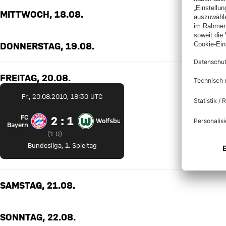
MITTWOCH, 18.08.
DONNERSTAG, 19.08.
FREITAG, 20.08.
Fr., 20.08.2010, 18:30 UTC
FC
2 zu 1
2 : 1
Wolfsburg
FC Bayern München gegen VfL Wolfsburg
Bayern
Zwischenergebnis:
1 zu 0 nach Erste Halbzeit
(
1:0
)
Bundesliga
,
1. Spieltag
SAMSTAG, 21.08.
SONNTAG, 22.08.