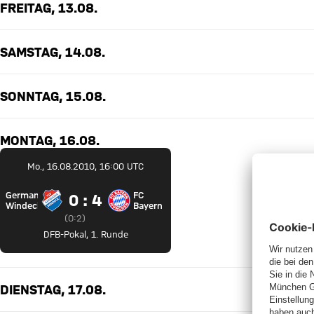
FREITAG, 13.08.
SAMSTAG, 14.08.
SONNTAG, 15.08.
MONTAG, 16.08.
Mo., 16.08.2010, 16:00 UTC
Germania
FC
0 zu 4
0 : 4
TSV Germania Windeck gegen FC Bayern München
Windeck
Bayern
Zwischenergebnis:
0 zu 2 nach Erste Halbzeit
(
0:2
)
DFB-Pokal
,
1. Runde
DIENSTAG, 17.08.