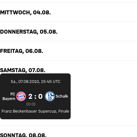
MITTWOCH, 04.08.
DONNERSTAG, 05.08.
FREITAG, 06.08.
SAMSTAG, 07.08.
Sa., 07.08.2010, 15:45 UTC
FC
2 zu 0
2 : 0
Schalke
FC Bayern München gegen FC Schalke 04
Bayern
Zwischenergebnis:
0 zu 0 nach Erste Halbzeit
(
0:0
)
Franz Beckenbauer Supercup
,
Finale
SONNTAG, 08.08.