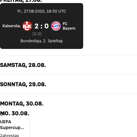
Fr., 27.08.2010, 18:30 UTC
FC
2 zu 0
2 : 0
Kaiserslautern
1. FC Kaiserslautern gegen FC Bayern München
Bayern
Zwischenergebnis:
2 zu 0 nach Erste Halbzeit
(
2:0
)
Bundesliga
,
2. Spieltag
SAMSTAG, 28.08.
SONNTAG, 29.08.
MONTAG, 30.08.
MO. 30.08.
UEFA
Supercup
2013
Jahrestag