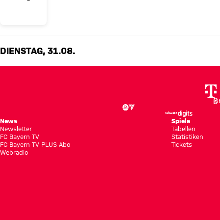
DIENSTAG, 31.08.
News
Spiele
Newsletter
Tabellen
FC Bayern TV
Statistiken
FC Bayern TV PLUS Abo
Tickets
Webradio