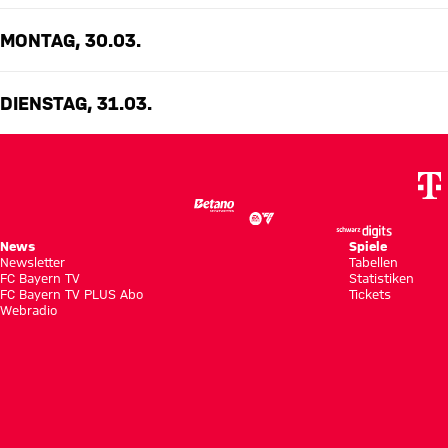
MONTAG, 30.03.
DIENSTAG, 31.03.
News
Spiele
Newsletter
Tabellen
FC Bayern TV
Statistiken
FC Bayern TV PLUS Abo
Tickets
Webradio