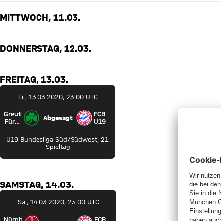
MITTWOCH, 11.03.
DONNERSTAG, 12.03.
FREITAG, 13.03.
Fr., 13.03.2020, 23:00 UTC
Greuther
FCB
Abgesagt
SpVgg Greuther Fürth U19 gegen FC Bayern U19
Fürth
U19
U19
U19 Bundesliga Süd/Südwest
,
21.
Spieltag
SAMSTAG, 14.03.
Sa., 14.03.2020, 23:00 UTC
Nürnberg
FCB