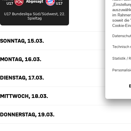
Abgesagt
1. FC Nürnberg U17 gegen FC Bayern U17
U17
U17
U17 Bundesliga Süd/Südwest
,
22.
Spieltag
SONNTAG, 15.03.
MONTAG, 16.03.
DIENSTAG, 17.03.
MITTWOCH, 18.03.
DONNERSTAG, 19.03.