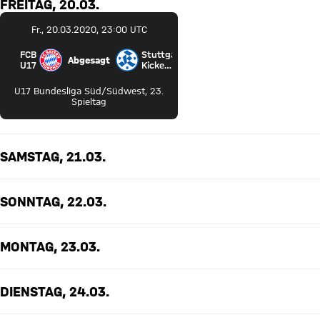
FREITAG, 20.03.
Fr., 20.03.2020, 23:00 UTC
FCB
Stuttgarter
Abgesagt
FC Bayern U17 gegen Stuttgarter Kickers U17
U17
Kickers
U17
U17 Bundesliga Süd/Südwest
,
23.
Spieltag
SAMSTAG, 21.03.
SONNTAG, 22.03.
MONTAG, 23.03.
DIENSTAG, 24.03.