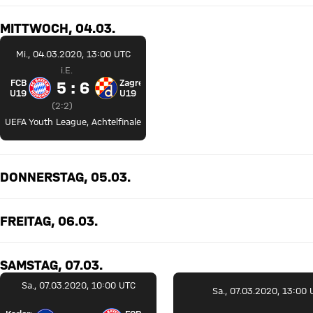
MITTWOCH, 04.03.
Mi., 04.03.2020, 13:00 UTC
i.E.
FCB
Zagreb
5 zu 6 Im Elfmeterschießen
5 : 6
FC Bayern U19 gegen Dinamo Zagreb U19
U19
U19
Zwischenergebnis:
2 zu 2 nach Zweite Halbzeit
(
2:2
)
UEFA Youth League
,
Achtelfinale
DONNERSTAG, 05.03.
FREITAG, 06.03.
SAMSTAG, 07.03.
Sa., 07.03.2020, 10:00 UTC
Sa., 07.03.2020, 13:00