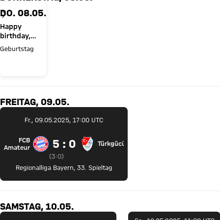
DO. 08.05.
Happy
birthday,
Lovro
Geburtstag
Zvonarek
FREITAG, 09.05.
Fr., 09.05.2025, 17:00 UTC
FCB
5 zu 0
5 : 0
Türkgücü
FC Bayern Amateure gegen Türkgücü München
Amateure
Zwischenergebnis:
3 zu 0 nach Erste Halbzeit
(
3:0
)
Regionalliga Bayern
,
33. Spieltag
SAMSTAG, 10.05.