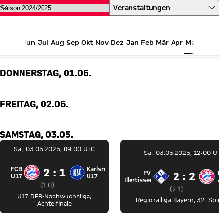
Alle Termine des FC Bayern auf 
Veranstaltungen
Jun
Jul
Aug
Sep
Okt
Nov
Dez
Jan
Feb
Mär
Apr
Mai
MAI 2025
DONNERSTAG, 01.05.
FREITAG, 02.05.
SAMSTAG, 03.05.
Sa., 03.05.2025, 09:00 UTC
Sa., 03.05.2025, 12:00 U
FCB
Karlsruhe
2 zu 1
2 : 1
FV
2 zu 2
2 : 2
FC Bayern U17 gegen Karlsruher SC U17
U17
U17
FV Illertis
Illertissen
Zwischenergebnis:
1 zu 0 nach Erste Halbzeit
(
1:0
)
Zwischenergebn
2 zu 1 nach Ers
(
2:1
)
U17 DFB-Nachwuchsliga
,
Regionalliga Bayern
,
32. Spi
Achtelfinale