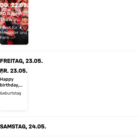
DO. 22.05.
FC Bayern
Show in
Bonn
Event für
Mitglieder und
Fans
FREITAG, 23.05.
FR. 23.05.
Happy
birthday,
Daniel
Geburtstag
Fradley!
SAMSTAG, 24.05.