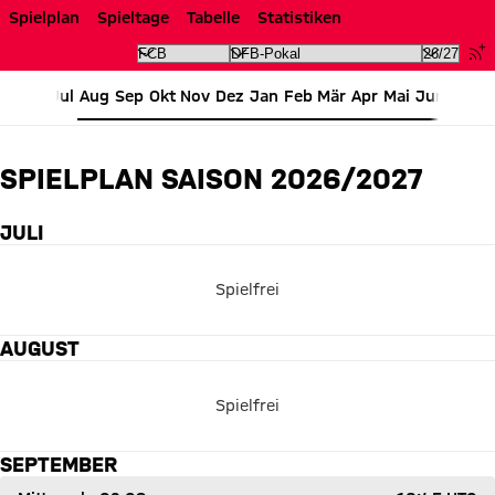
Spielplan des FC Bayern Münch
Spielplan
Spieltage
Tabelle
Statistiken
Jul
Aug
Sep
Okt
Nov
Dez
Jan
Feb
Mär
Apr
Mai
Jun
SPIELPLAN SAISON 2026/2027
JULI
Spielfrei
AUGUST
Spielfrei
SEPTEMBER