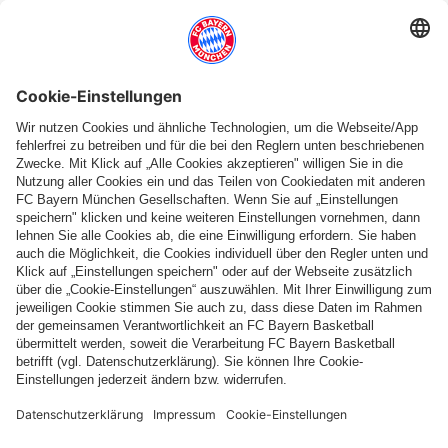
APRIL
Spielfrei
MAI
Spielfrei
JUNI
Spielfrei
PARTNER