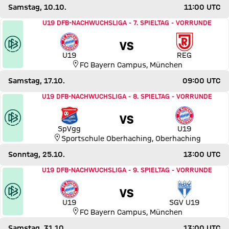
Samstag, 10.10.
11:00 UTC
Spiel FC Bayern U19 gegen SSV Jahn Regensburg U19
U19 DFB-NACHWUCHSLIGA
-
7. SPIELTAG - VORRUNDE
VS
U19
REG
FC Bayern Campus
,
München
Samstag, 17.10.
09:00 UTC
Spiel SpVgg Unterhaching U19 gegen FC Bayern U19
U19 DFB-NACHWUCHSLIGA
-
8. SPIELTAG - VORRUNDE
VS
SpVgg
U19
Sportschule Oberhaching
,
Oberhaching
Sonntag, 25.10.
13:00 UTC
Spiel FC Bayern U19 gegen SGV Heilbronn-Freiberg U19
U19 DFB-NACHWUCHSLIGA
-
9. SPIELTAG - VORRUNDE
VS
U19
SGV U19
FC Bayern Campus
,
München
Samstag, 31.10.
13:00 UTC