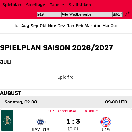
Spielplan des FC Bayern Münch
Spielplan
Spieltage
Tabelle
Statistiken
Jul
Aug
Sep
Okt
Nov
Dez
Jan
Feb
Mär
Apr
Mai
Jun
SPIELPLAN SAISON 2026/2027
JULI
Spielfrei
AUGUST
Sonntag, 02.08.
09:00 UTC
Spiel RSV Eintracht 1949 U19 gegen FC Bayern U19
U19 DFB-POKAL
-
1. RUNDE
1 zu 3
1 : 3
Zwischenergebnis:
0 zu 0 nach Erste Halbzeit
(
0:0
)
RSV U19
U19