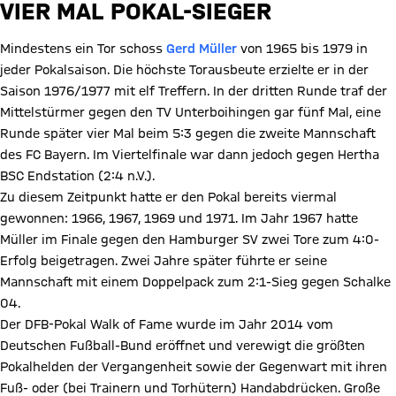
VIER MAL POKAL-SIEGER
Mindestens ein Tor schoss
Gerd Müller
von 1965 bis 1979 in
jeder Pokalsaison. Die höchste Torausbeute erzielte er in der
Saison 1976/1977 mit elf Treffern. In der dritten Runde traf der
Mittelstürmer gegen den TV Unterboihingen gar fünf Mal, eine
Runde später vier Mal beim 5:3 gegen die zweite Mannschaft
des FC Bayern. Im Viertelfinale war dann jedoch gegen Hertha
BSC Endstation (2:4 n.V.).
Zu diesem Zeitpunkt hatte er den Pokal bereits viermal
gewonnen: 1966, 1967, 1969 und 1971. Im Jahr 1967 hatte
Müller im Finale gegen den Hamburger SV zwei Tore zum 4:0-
Erfolg beigetragen. Zwei Jahre später führte er seine
Mannschaft mit einem Doppelpack zum 2:1-Sieg gegen Schalke
04.
Der DFB-Pokal Walk of Fame wurde im Jahr 2014 vom
Deutschen Fußball-Bund eröffnet und verewigt die größten
Pokalhelden der Vergangenheit sowie der Gegenwart mit ihren
Fuß- oder (bei Trainern und Torhütern) Handabdrücken. Große