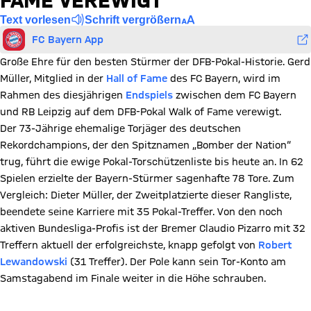
FAME VEREWIGT
Text vorlesen
Schrift vergrößern
FC Bayern App
Große Ehre für den besten Stürmer der DFB-Pokal-Historie. Gerd
Müller, Mitglied in der
Hall of Fame
des FC Bayern, wird im
Rahmen des diesjährigen
Endspiels
zwischen dem FC Bayern
und RB Leipzig auf dem DFB-Pokal Walk of Fame verewigt.
Der 73-Jährige ehemalige Torjäger des deutschen
Rekordchampions, der den Spitznamen „Bomber der Nation“
trug, führt die ewige Pokal-Torschützenliste bis heute an. In 62
Spielen erzielte der Bayern-Stürmer sagenhafte 78 Tore. Zum
Vergleich: Dieter Müller, der Zweitplatzierte dieser Rangliste,
beendete seine Karriere mit 35 Pokal-Treffer. Von den noch
aktiven Bundesliga-Profis ist der Bremer Claudio Pizarro mit 32
Treffern aktuell der erfolgreichste, knapp gefolgt von
Robert
Lewandowski
(31 Treffer). Der Pole kann sein Tor-Konto am
Samstagabend im Finale weiter in die Höhe schrauben.