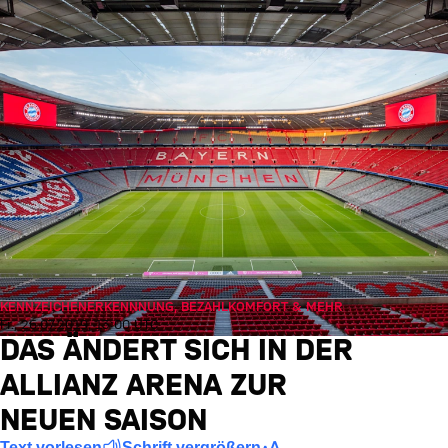
KENNZEICHENERKENNNUNG, BEZAHLKOMFORT & MEHR
Fr., 26.07.2019, 13:00 UTC
DAS ÄNDERT SICH IN DER
ALLIANZ ARENA ZUR
NEUEN SAISON
Text vorlesen
Schrift vergrößern