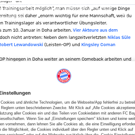
slager“ an.
, Ihre Daten (z. B. IP-Adresse) mit Hilfe von Cookies zu verarbeiten.
hnen die Inhalte anzuzeigen. Diese Einstellung wird für alle Inhalte
el Trainingsarbeit möglich“, man müsse sich „auf wenige Dinge
können dies jederzeit in der
Cookie-Einwilligungslösung
ändern.
bereitung sei daher „enorm wichtig für eine Mannschaft, weil du
chutzerklärung
en Trainingslager als verantwortlicher Übungsleiter.
s zum 10. Januar in Doha arbeiten.
Vier Akteure aus dem
och nicht antreten: Neben dem langzeitverletzten
Niklas Süle
Robert Lewandowski
(Leisten-OP) und
Kingsley Coman
OP hingegen in Doha weiter an seinem Comeback arbeiten und
 sind auch
Michaël Cuisance
und
Fiete Arp
nach ihren
er durch sechs Nachwuchsspieler:
Joshua Zirkzee
,
Sarpreet
 den
Amateuren
sowie
U19
-Talent
Bright Akwo Arrey-Mbi
.