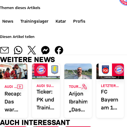
Themen dieses Artikels
News
Trainingslager
Katar
Profis
Diesen Artikel teilen
WEITERE NEWS
VIDEO
INTERVIEW
AUDI SUMMER TOUR
LETZTER TEST VOR PFLICHTSPIELSTART
AUDI SUMMER TOUR 2026
TOUR TALK
Ticker:
FC
Recap:
Arijon
PK und
Bayern
Das
Ibrahimović:
Training
am 18.
war
„Das
vor
August
der
ist der
AUCH INTERESSANT
dem
in
Mittwoch
richtige