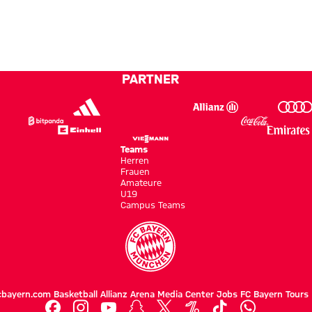
im
rund
des FC
Away-
um
Bayern
Jersey
unsere
auf
auf
Profis
Jeju
Jeju
PARTNER
Teams
Herren
Frauen
Amateure
U19
Campus Teams
cbayern.com
Basketball
Allianz Arena
Media Center
Jobs
FC Bayern Tours