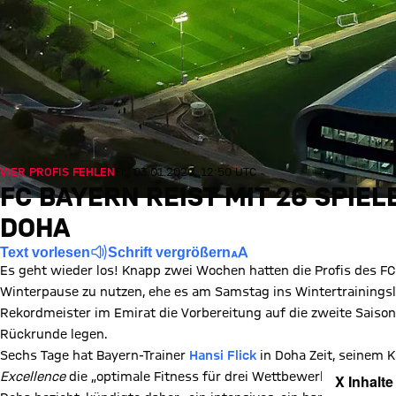
VIER PROFIS FEHLEN
Fr., 03.01.2020, 12:50 UTC
FC BAYERN REIST MIT 26 SPIE
DOHA
Text vorlesen
Schrift vergrößern
Es geht wieder los! Knapp zwei Wochen hatten die Profis des FC
Winterpause zu nutzen, ehe es am Samstag ins Wintertrainings
Rekordmeister im Emirat die Vorbereitung auf die zweite Saisonh
Rückrunde legen.
Sechs Tage hat Bayern-Trainer
Hansi Flick
in Doha Zeit, seinem K
Excellence
die „optimale Fitness für drei Wettbewerbe“ zu verpa
X Inhalte