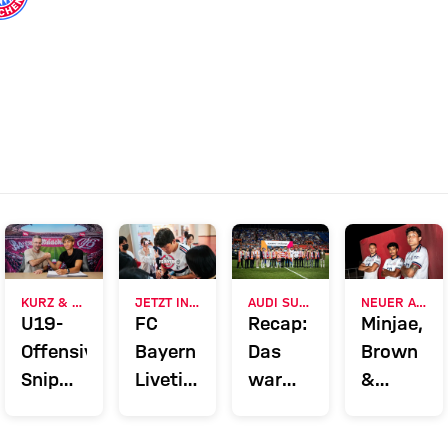
KURZ & CAMPUS
JETZT INFORMIEREN
AUDI SUMMER TOUR 2026
NEUER ADIDAS-LOOK
U19-
FC
Recap:
Minjae,
Offensivtalent
Bayern
Das
Brown
Snip
Liveticker:
war
&
verlängert
Alle
der
Stanišić
Vertrag
Infos
Dienstag
präsentie