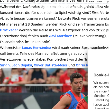
Doha bezieht, kündigte daher „ein intensives, ein hartes Training
Mit Klick auf den Button ermöglichen Sie es diesem sozialen Netzwerk
Vorher kann das soziale Netzwerk keine Daten über Sie erheben, um I
Während des laufenden Spielbetriebs sei oftmals „nicht allzu vi
des sozialen Netzwerks auf unserer Website gespeichert und Sie 
konzentrieren, die für das nächste Spiel wichtig sind“. Eine Vor
Details:
Datens
Abläufe besser trainieren kannst“, betonte Flick vor seinem erst
Mit insgesamt 26 Spielern werden Flick und sein Trainerteam bi
Profikader
werden die Reise ins WM-Gastgeberland von 2022 jed
(Kreuzbandriss) fehlen auch
Javi Martínez
(Muskelverletzung),
(Kapseleinriss im linken Knie).
Weltmeister
Lucas Hernández
wird nach seiner Sprunggelenks-
soll bereits Teile des Mannschaftstrainings absolvieren. Zudem
Verletzungen wieder dabei. Komplettiert wird der Trainingskad
Singh
,
Leon Dajaku
,
Oliver Batista-Meier
und
Chris Richards
von