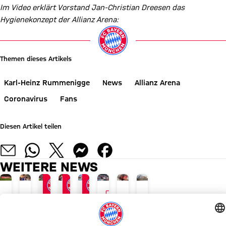
Im Video erklärt Vorstand Jan-Christian Dreesen das
Hygienekonzept der Allianz Arena:
Video abspielen
Themen dieses Artikels
Karl-Heinz Rummenigge
News
Allianz Arena
Coronavirus
Fans
Diesen Artikel teilen
WEITERE NEWS
VIDEO
AUDI SUMMER TOUR 2026
JETZT INFORMIEREN
ABSCHLUSS DER ASIENTOUR
NACH AUDI FOOTBALL SUMMIT
AM KAI TAK STADIUM
BESONDERE AKTION NACH PILO
BAUANTRAG FÜR BASKET
„AUDI SUMMER TOUR“ MIT REKORDU
Recap:
FC
FCB
Vincent
Warum
Inklusive
Performance-
Appell
Das
Bayern
freut
Kompany:
ein
Autogrammkarten
Komplex
an