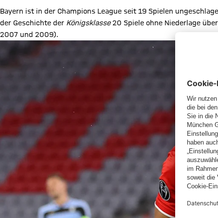
Bayern ist in der Champions League seit 19 Spielen ungeschlage
der Geschichte der
Königsklasse
20 Spiele ohne Niederlage über
2007 und 2009).