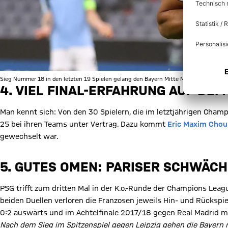
Sieg Nummer 18 in den letzten 19 Spielen gelang den Bayern Mitte März gegen Lazio
4. VIEL FINAL-ERFAHRUNG AUF DEM
Man kennt sich: Von den 30 Spielern, die im letztjährigen Cham
25 bei ihren Teams unter Vertrag. Dazu kommt
Eric Maxim Cho
gewechselt war.
5. GUTES OMEN: PARISER SCHWÄCH
PSG trifft zum dritten Mal in der K.o.-Runde der Champions Lea
beiden Duellen verloren die Franzosen jeweils Hin- und Rückspi
0:2 auswärts und im Achtelfinale 2017/18 gegen Real Madrid mi
Nach dem Sieg im Spitzenspiel gegen Leipzig gehen die Bayern mi