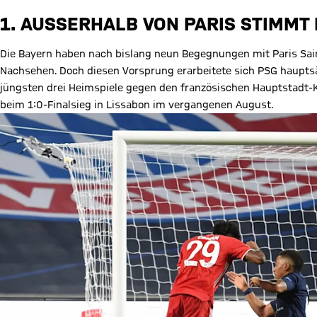
1. AUSSERHALB VON PARIS STIMMT D
Die Bayern haben nach bislang neun Begegnungen mit Paris Sain
Nachsehen. Doch diesen Vorsprung erarbeitete sich PSG haupts
jüngsten drei Heimspiele gegen den französischen Hauptstadt-K
beim 1:0-Finalsieg in Lissabon im vergangenen August.