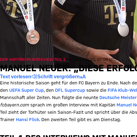
DER KAPITÄN IM INTERVIEW TEIL 1
Mo., 24.05.2021, 07:00 UTC
MANUEL NEUER: „DIESE ERFOL
Text vorlesen
Schrift vergrößern
Eine historische Saison geht für den FC Bayern zu Ende. Nach d
den
UEFA Super Cup
, den
DFL Supercup
sowie die
FIFA Klub-We
Mannschaft aller Zeiten. Nun folgte die neunte
Deutsche Meister
fcbayern.com
sprach im großen Interview mit Kapitän
Manuel N
Teil zieht der Torhüter sein Saison-Fazit und spricht über die A
Trainer
Hansi Flick
. Den zweiten Teil gibt es am Dienstag.