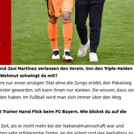
nd Javi Martínez verlassen den Verein. Von den Triple-Helden
el Wehmut schwingt da mit?
re nur einen einzigen Titel ohne die Jungs erlebt, den Pokalsieg
ster geworden. Ich kann ihnen nur danken. Sie wissen, dass sie
nden haben. Im Fußball wird man sich immer über den Weg
rainer Hansi Flick beim FC Bayern. Wie blickst du auf die
Zeit, als er nicht mehr bei der Nationalmannschaft war und
en sehr erfolgreiche Zeiten. An die Arbeit und das Verhältnis zu