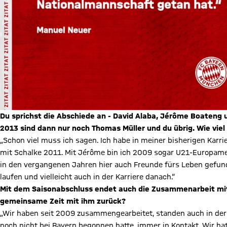
Du sprichst die Abschiede an - David Alaba, Jérôme Boateng u
2013 sind dann nur noch Thomas Müller und du übrig. Wie vi
„Schon viel muss ich sagen. Ich habe in meiner bisherigen Karrie
mit Schalke 2011. Mit Jérôme bin ich 2009 sogar U21-Europamei
in den vergangenen Jahren hier auch Freunde fürs Leben gefu
laufen und vielleicht auch in der Karriere danach.“
Mit dem Saisonabschluss endet auch die Zusammenarbeit mit T
gemeinsame Zeit mit ihm zurück?
„Wir haben seit 2009 zusammengearbeitet, standen auch in der 
noch nicht bei Bayern begonnen hatte, immer in Kontakt. Wir hatt