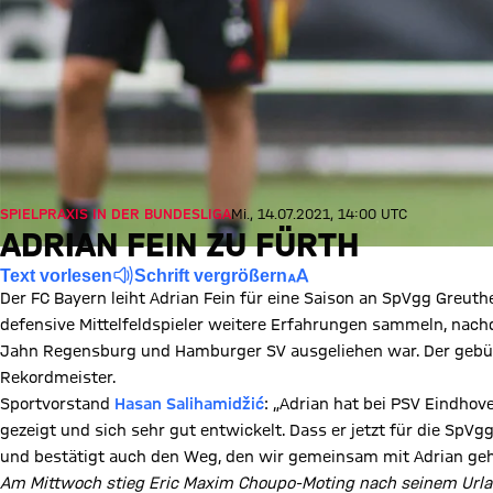
SPIELPRAXIS IN DER BUNDESLIGA
Mi., 14.07.2021, 14:00 UTC
ADRIAN FEIN ZU FÜRTH
Text vorlesen
Schrift vergrößern
Der FC Bayern leiht Adrian Fein für eine Saison an SpVgg Greuth
defensive Mittelfeldspieler weitere Erfahrungen sammeln, nach
Jahn Regensburg und Hamburger SV ausgeliehen war. Der gebü
Rekordmeister.
Sportvorstand
Hasan Salihamidžić
: „Adrian hat bei PSV Eindho
gezeigt und sich sehr gut entwickelt. Dass er jetzt für die SpVg
und bestätigt auch den Weg, den wir gemeinsam mit Adrian geh
Am Mittwoch stieg Eric Maxim Choupo-Moting nach seinem Urlau