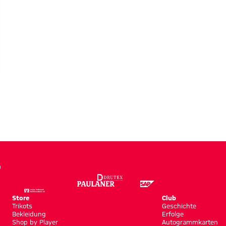
LERIE
Store
Club
Trikots
Geschichte
Bekleidung
Erfolge
Shop by Player
Autogrammkarten