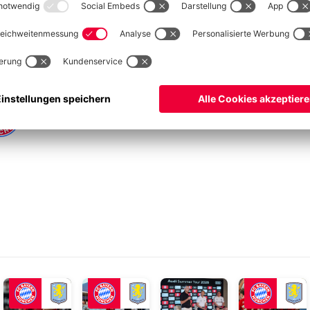
VID
in