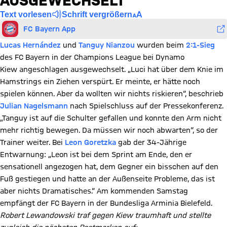
AUSGEWECHSELT
Text vorlesen
Schrift vergrößern
FC Bayern App
Lucas Hernández
und
Tanguy Nianzou
wurden beim
2:1-Sieg
des FC Bayern in der Champions League bei Dynamo
Kiew angeschlagen ausgewechselt. „Luci hat über dem Knie im
Hamstrings ein Ziehen verspürt. Er meinte, er hätte noch
spielen können. Aber da wollten wir nichts riskieren“, beschrieb
Julian Nagelsmann
nach Spielschluss auf der Pressekonferenz.
„Tanguy ist auf die Schulter gefallen und konnte den Arm nicht
mehr richtig bewegen. Da müssen wir noch abwarten“, so der
Trainer weiter. Bei
Leon Goretzka
gab der 34-Jährige
Entwarnung: „Leon ist bei dem Sprint am Ende, den er
sensationell angezogen hat, dem Gegner ein bisschen auf den
Fuß gestiegen und hatte an der Außenseite Probleme, das ist
aber nichts Dramatisches.“ Am kommenden Samstag
empfängt der FC Bayern in der Bundesliga Arminia Bielefeld.
Robert Lewandowski traf gegen Kiew traumhaft und stellte