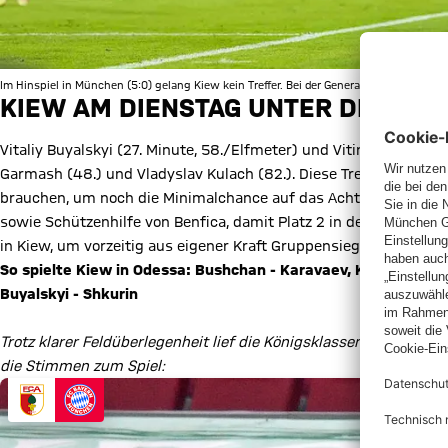
Im Hinspiel in München (5:0) gelang Kiew kein Treffer. Bei der Generalprobe für Rücks
KIEW AM DIENSTAG UNTER DRUCK
Vitaliy Buyalskyi (27. Minute, 58./Elfmeter) und Vitinho (30.,37.
Garmash (48.) und Vladyslav Kulach (82.). Diese Treffsicherhe
brauchen, um noch die Minimalchance auf das Achtelfinale aufr
sowie Schützenhilfe von Benfica, damit Platz 2 in der Gruppe E
in Kiew, um vorzeitig aus eigener Kraft Gruppensieger zu werden
So spielte Kiew in Odessa: Bushchan - Karavaev, Kedziora, Syr
Buyalskyi - Shkurin
Trotz klarer Feldüberlegenheit lief die Königsklassen-Generalpr
die Stimmen zum Spiel: