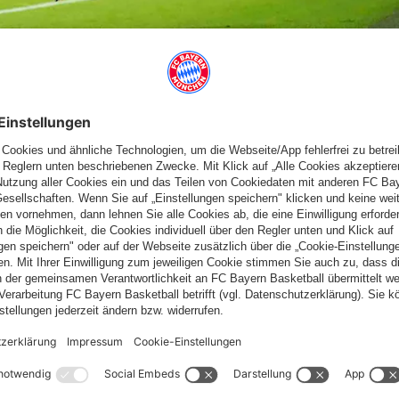
piel zeigte sich Dynamo nun aber in Torlaune.
) trafen in Odessa jeweils doppelt für Kiew, dazu noch Denys
it wird das Team von Mircea Lucescu auch am Dienstagabend
echtzuerhalten. Dynamo benötigt einen Sieg gegen die Bayern
 noch erreichbar bleibt. Dem FCB reicht dagegen schon ein Remis
.
ota, Mykolenko - Tsygankov, Shepelev, Andriyevskyi, Vitinho -
obe der Bayern in Augsburg nicht so wie gewünscht - hier gibt es