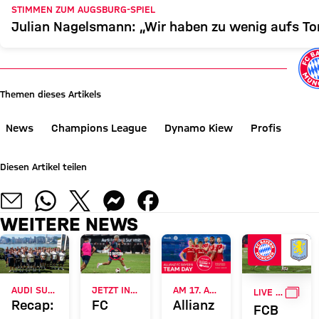
STIMMEN ZUM AUGSBURG-SPIEL
Julian Nagelsmann: „Wir haben zu wenig aufs To
Themen dieses Artikels
News
Champions League
Dynamo Kiew
Profis
Diesen Artikel teilen
WEITERE NEWS
GALL
AUDI SUMMER TOUR 2026
JETZT INFORMIEREN
AM 17. AUGUST
LIVE BEI FC BAYERN TV PLUS
Recap:
FC
Allianz
FCB