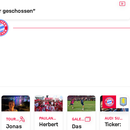
VID
r geschossen“
ERIE
INTERVIEW
GALLERIE
PAULANER FANEVENT IN HONGKONG
AUDI SUMMER TOUR
TOUR TALK
GALERIE
Herbert
Ticker:
Jonas
Das