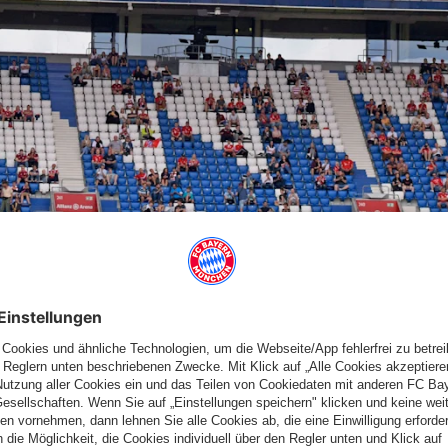
HEIMSPIELEN ZUGELASSEN
erungen bei den Zuschauergrenzen für Sport- und
mspiele des FC Bayern in der
Allianz Arena
. Ab Donnerstag, 27.
ität zugelassen, maximal sind 10.000 Zuschauer erlaubt. Das gab
er Sitzung der Bayerischen Staatsregierung bekannt.
 Nagelsmann am Samstag, 5. Februar, um 18:30 Uhr gegen RB
pVgg Greuther Fürth.
eipzig startet für Mitglieder ab Freitag, 28. Januar,
HIER
.