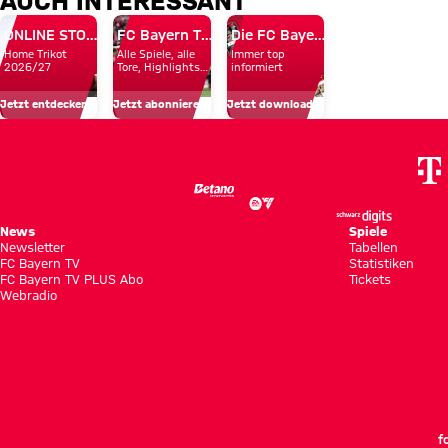
Donnerstag
Infos
Day
„Gute
des FC
rund
ONLINE STORE
FC Bayern TV PLUS
Die FC Bayern Apps
Herausfor
Home Trikot
Alle Spiele, alle
Immer top
Bayern
um
gegen
2026/27
Tore, Highlights
informiert
und Emotionen
in
unsere
ein
Jetzt entdecken
Jetzt abonnieren!
Jetzt downloaden!
Hongkong
Profis
Top-
Team“
News
Spiele
Newsletter
Tabellen
FC Bayern TV
Statistiken
FC Bayern TV PLUS Abo
Tickets
Webradio
f