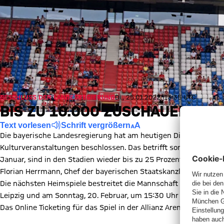
BESCHLUSS DER LANDESREGIERUNG
Di., 25.01.2022, 13:35 UTC
BIS ZU 10.000 ZUSCHAUER ZU 
Text vorlesen
Schrift vergrößern
Die bayerische Landesregierung hat am heutigen Dienstag Lock
Kulturveranstaltungen beschlossen. Das betrifft somit auch Hei
Januar, sind in den Stadien wieder bis zu 25 Prozent der Kapaz
Florian Herrmann, Chef der bayerischen Staatskanzlei, nach ein
Die nächsten Heimspiele bestreitet die Mannschaft von Julian
Leipzig und am Sonntag, 20. Februar, um 15:30 Uhr gegen die S
Das Online Ticketing für das Spiel in der Allianz Arena gegen RB L