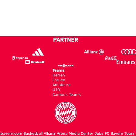
auf zu
dem
Fan-
immer
neuen
Spiel
Stores
derung
100
Ufern“
gegen
Prozent
Aston
abliefern“
Villa
PARTNER
Teams
Herren
Frauen
Amateure
U19
Campus Teams
cbayern.com
Basketball
Allianz Arena
Media Center
Jobs
FC Bayern Tours