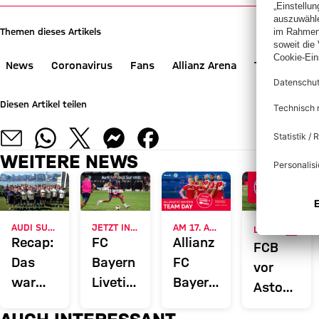
Themen dieses Artikels
News
Coronavirus
Fans
Allianz Arena
Ticketing
Diesen Artikel teilen
WEITERE NEWS
GALL
AUDI SUMMER TOUR 2026
JETZT INFORMIEREN
AM 17. AUGUST
LIVE BEI FC BAYERN TV PLUS
Recap:
FC
Allianz
FCB
Das
Bayern
FC
vor
war
Liveticker:
Bayern
Aston
der
Alle
Team
Villa:
AUCH INTERESSANT