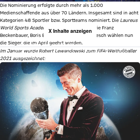
Die Nominierung erfolgte durch mehr als 1.000
Medienschaffende aus über 70 Ländern. Insgesamt sind in acht
Kategorien 48 Sportler bzw. Sportteams nominiert. Die
Laureus
World Sports Academy
mit Sportlegenden wie Franz
X Inhalte anzeigen
Beckenbauer, Boris Becker und Maria Höfl-Riesch wählen nun
Mit Klick auf den Button ermöglichen Sie es diesem sozialen
die Sieger, die im April geehrt werden.
Netzwerk, Ihre Daten (z. B. IP-Adresse) mit Hilfe von Cookies zu
verarbeiten. Vorher kann das soziale Netzwerk keine Daten über Sie
Im Januar wurde Robert Lewandowski zum FIFA-Weltfußballer
erheben, um Ihnen die Inhalte anzuzeigen. Diese Einstellung wird für
alle Inhalte des sozialen Netzwerks auf unserer Website gespeichert
2021 ausgezeichnet:
und Sie können dies jederzeit in der
Cookie-Einwilligungslösung
ändern. Details:
Datenschutzerklärung