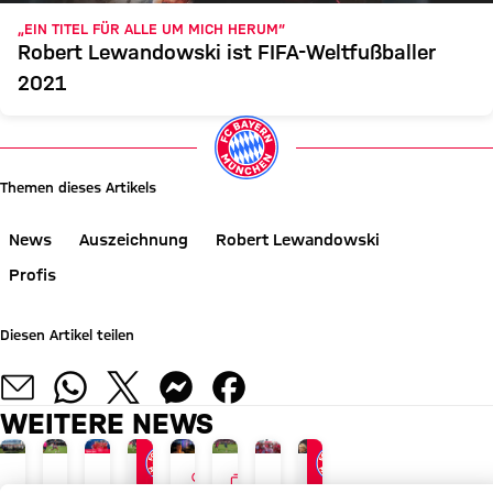
„EIN TITEL FÜR ALLE UM MICH HERUM“
Robert Lewandowski ist FIFA-Weltfußballer
2021
Themen dieses Artikels
News
Auszeichnung
Robert Lewandowski
Profis
Diesen Artikel teilen
WEITERE NEWS
GALLERIE
INTERVIEW
GALLERIE
AUDI SUMMER TOUR 2026
JETZT INFORMIEREN
AM 17. AUGUST
PAULANER FANEVENT IN HONG
AUDI SUMMER TOUR
LIVE BEI FC BAYERN TV PLUS
TOUR TALK
GALERIE