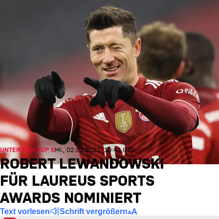
UNTER DEN TOP 6
Mi., 02.02.2022, 10:41 UTC
ROBERT LEWANDOWSKI
FÜR LAUREUS SPORTS
AWARDS NOMINIERT
Text vorlesen
Schrift vergrößern