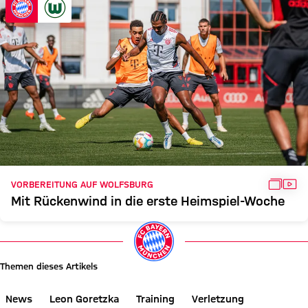
GALLE
VID
VORBEREITUNG AUF WOLFSBURG
Mit Rückenwind in die erste Heimspiel-Woche
Themen dieses Artikels
News
Leon Goretzka
Training
Verletzung