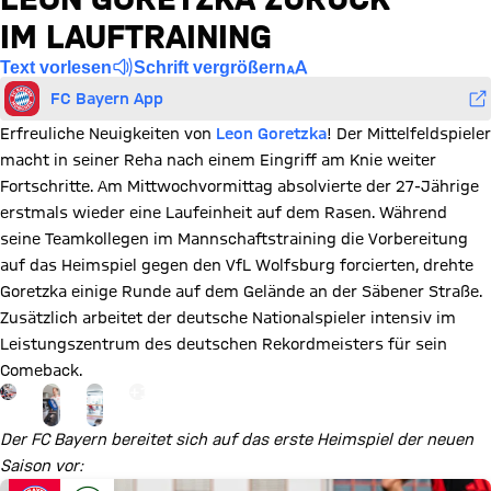
IM LAUFTRAINING
Text vorlesen
Schrift vergrößern
FC Bayern App
Erfreuliche Neuigkeiten von
Leon Goretzka
! Der Mittelfeldspieler
macht in seiner Reha nach einem Eingriff am Knie weiter
Fortschritte. Am Mittwochvormittag absolvierte der 27-Jährige
erstmals wieder eine Laufeinheit auf dem Rasen. Während
seine Teamkollegen im Mannschaftstraining die Vorbereitung
auf das Heimspiel gegen den VfL Wolfsburg forcierten, drehte
Goretzka einige Runde auf dem Gelände an der Säbener Straße.
Zusätzlich arbeitet der deutsche Nationalspieler intensiv im
Leistungszentrum des deutschen Rekordmeisters für sein
Comeback.
Gehe zu Gallerie Seite: zur Galerie
+
12
Der FC Bayern bereitet sich auf das erste Heimspiel der neuen
Saison vor: