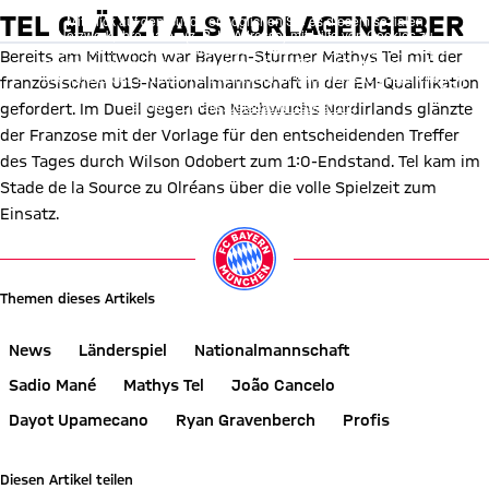
TEL GLÄNZT ALS VORLAGENGEBER
Mit Klick auf den Button ermöglichen Sie es diesem sozialen
Netzwerk, Ihre Daten (z. B. IP-Adresse) mit Hilfe von Cookies zu
verarbeiten. Vorher kann das soziale Netzwerk keine Daten über Sie
Bereits am Mittwoch war Bayern-Stürmer Mathys Tel mit der
erheben, um Ihnen die Inhalte anzuzeigen. Diese Einstellung wird für
alle Inhalte des sozialen Netzwerks auf unserer Website gespeichert
französischen U19-Nationalmannschaft in der EM-Qualifikation
und Sie können dies jederzeit in der
Cookie-Einwilligungslösung
ändern. Details:
Datenschutzerklärung
gefordert. Im Duell gegen den Nachwuchs Nordirlands glänzte
der Franzose mit der Vorlage für den entscheidenden Treffer
des Tages durch Wilson Odobert zum 1:0-Endstand. Tel kam im
Stade de la Source zu Olréans über die volle Spielzeit zum
Einsatz.
Themen dieses Artikels
News
Länderspiel
Nationalmannschaft
Sadio Mané
Mathys Tel
João Cancelo
Dayot Upamecano
Ryan Gravenberch
Profis
Diesen Artikel teilen