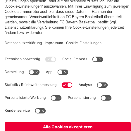
fcbayern.com
Basketball
Allianz Arena
Media Center
Jobs
FC Bayern Tours
©
FC Bayern München AG
–
2026
Impressum
Datenschutz
Nutzungsbedingungen
Barrierefreiheit
Kinder- und Jugendschutz
Hinweisgebersystem
FAQ
Kontakt
Verträge hier kündigen
Cookie-Einstellungen