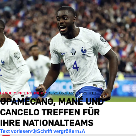
LÄNDERSPIEL-ROUNDUP
Sa., 25.03.2023, 10:22 UTC
UPAMECANO, MANÉ UND
CANCELO TREFFEN FÜR
IHRE NATIONALTEAMS
Text vorlesen
Schrift vergrößern