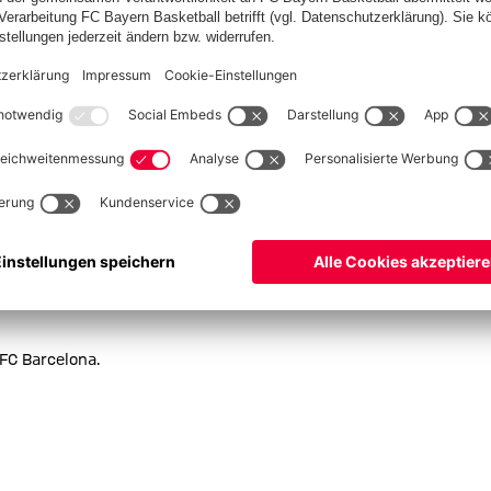
eren aktuell auf Platz eins der Premier League. Im Achtelfinale
t zwölf Champions League-Spielen gegen die Gunners ging der
 gewann Arsenal, zweimal teilten sich die beiden Teams die
 FC Barcelona.