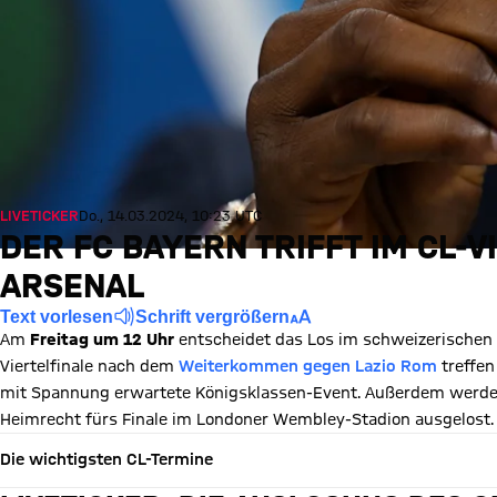
LIVETICKER
Do., 14.03.2024, 10:23 UTC
DER FC BAYERN TRIFFT IM CL-V
ARSENAL
Text vorlesen
Schrift vergrößern
Am
Freitag um 12 Uhr
entscheidet das Los im schweizerischen
Viertelfinale nach dem
Weiterkommen gegen Lazio Rom
treffen
mit Spannung erwartete Königsklassen-Event. Außerdem werden
Heimrecht fürs Finale im Londoner Wembley-Stadion ausgelost.
Die wichtigsten CL-Termine