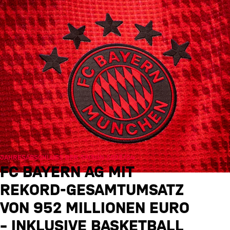
JAHRESABSCHLUSS DER SAISON 2023/24
FC BAYERN AG MIT
REKORD-GESAMTUMSATZ
VON 952 MILLIONEN EURO
– INKLUSIVE BASKETBALL