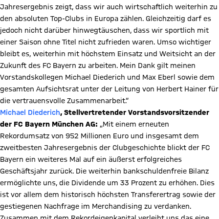
Jahresergebnis zeigt, dass wir auch wirtschaftlich weiterhin zu
den absoluten Top-Clubs in Europa zählen. Gleichzeitig darf es
jedoch nicht darüber hinwegtäuschen, dass wir sportlich mit
einer Saison ohne Titel nicht zufrieden waren. Umso wichtiger
bleibt es, weiterhin mit höchstem Einsatz und Weitsicht an der
Zukunft des FC Bayern zu arbeiten. Mein Dank gilt meinen
Vorstandskollegen Michael Diederich und Max Eberl sowie dem
gesamten Aufsichtsrat unter der Leitung von Herbert Hainer für
die vertrauensvolle Zusammenarbeit.“
Michael Diederich
, Stellvertretender Vorstandsvorsitzender
der FC Bayern München AG:
„Mit einem erneuten
Rekordumsatz von 952 Millionen Euro und insgesamt dem
zweitbesten Jahresergebnis der Clubgeschichte blickt der FC
Bayern ein weiteres Mal auf ein äußerst erfolgreiches
Geschäftsjahr zurück. Die weiterhin bankschuldenfreie Bilanz
ermöglichte uns, die Dividende um 33 Prozent zu erhöhen. Dies
ist vor allem dem historisch höchsten Transferertrag sowie der
gestiegenen Nachfrage im Merchandising zu verdanken.
Zusammen mit dem Rekordeigenkapital verleiht uns das eine