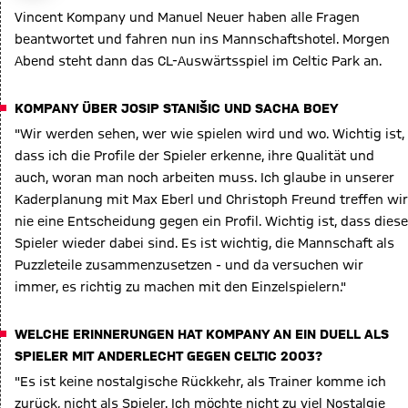
error occurred,
Vincent Kompany und Manuel Neuer haben alle Fragen
ease try again
beantwortet und fahren nun ins Mannschaftshotel. Morgen
later.
Abend steht dann das CL-Auswärtsspiel im Celtic Park an.
KOMPANY ÜBER JOSIP STANIŠIC UND SACHA BOEY
"Wir werden sehen, wer wie spielen wird und wo. Wichtig ist,
dass ich die Profile der Spieler erkenne, ihre Qualität und
auch, woran man noch arbeiten muss. Ich glaube in unserer
Kaderplanung mit Max Eberl und Christoph Freund treffen wir
nie eine Entscheidung gegen ein Profil. Wichtig ist, dass diese
Spieler wieder dabei sind. Es ist wichtig, die Mannschaft als
Puzzleteile zusammenzusetzen - und da versuchen wir
immer, es richtig zu machen mit den Einzelspielern."
WELCHE ERINNERUNGEN HAT KOMPANY AN EIN DUELL ALS
SPIELER MIT ANDERLECHT GEGEN CELTIC 2003?
"Es ist keine nostalgische Rückkehr, als Trainer komme ich
zurück, nicht als Spieler. Ich möchte nicht zu viel Nostalgie