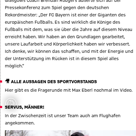
Glasgows Coach Brendan Rodgers äußerte sich auf der
Pressekonferenz zum Spiel gegen den deutschen
Rekordmeister: „Der FC Bayern ist einer der Giganten des
europäischen Fußballs. Es sind wirklich die Könige des
Fußballs mit dem, was sie über die Jahre auf diesem Niveau
erreicht haben. Wir haben an den Grundlagen gearbeitet,
unsere Laufarbeit und Körperlichkeit haben wir verbessert.
Ich denke, wir können das schaffen, und mit der Energie und
der Unterstützung im Rücken ist in diesem Spiel alles
möglich.“
🎥 ALLE AUSSAGEN DES SPORTVORSTANDS
Hier gibt es die Fragerunde mit Max Eberl nochmal im Video.
Etwas ist
iefgegangen
SERVUS, MÄNNER!
error occurred,
In der Zwischenzeit ist unser Team auch am Flughafen
ease try again
angekommen.
later.