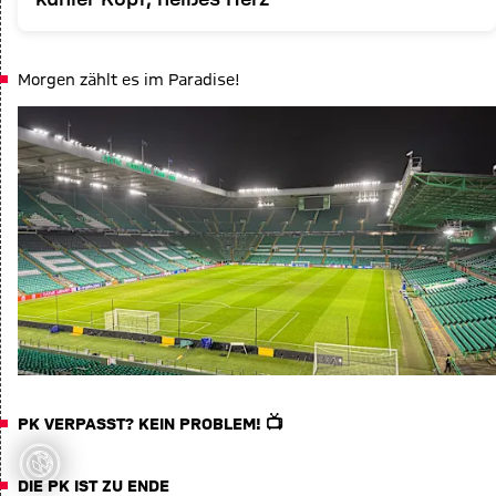
Morgen zählt es im Paradise!
PK VERPASST? KEIN PROBLEM! 📺
Etwas ist
iefgegangen
DIE PK IST ZU ENDE