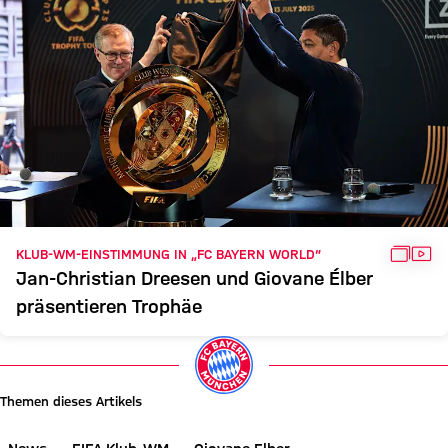
GALLE
VID
KLUB-WM-EINSTIMMUNG IN „FC BAYERN WORLD“
Jan-Christian Dreesen und Giovane Élber
präsentieren Trophäe
Themen dieses Artikels