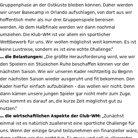
Gruppenphase an der Ostküste bleiben können. Daher werden
wir unser Basecamp in Orlando aufschlagen, von dort aus wir
hoffentlich mehr als nur drei Gruppenspiele bereisen
werden. Ab dem Halbfinale werden wir dann nochmal
umziehen. Die Klub-WM ist vor allem ein sportlicher
Wettbewerb für uns. Wir wollen möglichst weit kommen. Es ist
keine Lustreise, sondern es ist eine echte Challenge.“
… die Belastungen:
„Die größte Herausforderung wird, wie wir
den Spielern ein Stückchen Ruhe beschaffen können vor der
nächsten Saison. Wie wir unseren Kader rechtzeitig zu Beginn
der nächsten Saison wieder ausgeruht und fit bekommen. Den
Kader hierfür einfach aufzublähen - das wollen wir nicht. Denn
dann kämen unsere jungen Spieler gar nicht mehr zum Zuge.
Also kommt es darauf an, die kurze Zeit möglichst gut zu
nutzen.“
Video abspielen
… die wirtschaftlichen Aspekte der Club-WM:
„Zunächst
einmal ist es natürlich zuallererst eine sportliche Challenge für
uns. Wenn der einzige Grund teilzunehmen ein finanzieller wäre,