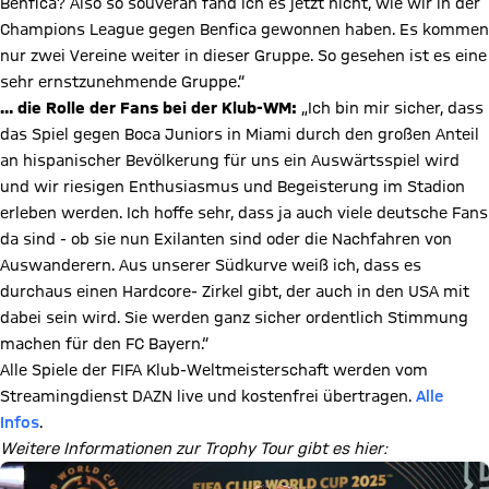
Benfica? Also so souverän fand ich es jetzt nicht, wie wir in der
Champions League gegen Benfica gewonnen haben. Es kommen
nur zwei Vereine weiter in dieser Gruppe. So gesehen ist es eine
sehr ernstzunehmende Gruppe.“
… die Rolle der Fans bei der Klub-WM:
„Ich bin mir sicher, dass
das Spiel gegen Boca Juniors in Miami durch den großen Anteil
an hispanischer Bevölkerung für uns ein Auswärtsspiel wird
und wir riesigen Enthusiasmus und Begeisterung im Stadion
erleben werden. Ich hoffe sehr, dass ja auch viele deutsche Fans
da sind - ob sie nun Exilanten sind oder die Nachfahren von
Auswanderern. Aus unserer Südkurve weiß ich, dass es
durchaus einen Hardcore- Zirkel gibt, der auch in den USA mit
dabei sein wird. Sie werden ganz sicher ordentlich Stimmung
machen für den FC Bayern.“
Alle Spiele der FIFA Klub-Weltmeisterschaft werden vom
Streamingdienst DAZN live und kostenfrei übertragen.
Alle
Infos
.
Weitere Informationen zur Trophy Tour gibt es hier: