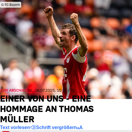
© FC Bayern
ZUM ABSCHIED
So., 06.07.2025, 15:17 UTC
EINER VON UNS - EINE
HOMMAGE AN THOMAS
MÜLLER
Text vorlesen
Schrift vergrößern