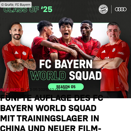
© Grafik: FC Bayern
ALLE INFOS
Di., 20.05.2025, 12:00 UTC
FÜNFTE AUFLAGE DES FC
BAYERN WORLD SQUAD
MIT TRAININGSLAGER IN
CHINA UND NEUER FILM-