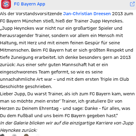
FC Bayern App
Als der Vorstandsvorsitzende
Jan-Christian Dreesen
2013 zum
FC Bayern München stieß, hieß der Trainer Jupp Heynckes.
„Jupp Heynckes war nicht nur ein großartiger Spieler und
herausragender Trainer, sondern vor allem ein Mensch mit
Haltung, mit Herz und mit einem feinen Gespür für seine
Mitmenschen. Beim FC Bayern hat er sich größten Respekt und
tiefe Zuneigung erarbeitet. Ich denke besonders gern an 2013
zurück: Aus einer sehr guten Mannschaft hat er ein
eingeschworenes Team geformt, so wie es seine
unnachahmliche Art war – und mit dem ersten Triple im Club
Geschichte geschrieben.
Lieber Jupp, Du warst Trainer, als ich zum FC Bayern kam, wenn
man so möchte ‚mein erster‘ Trainer, ich gratuliere Dir von
Herzen zu Deinem Ehrentag - und sage: Danke - für alles, was
Du dem Fußball und uns beim FC Bayern gegeben hast.“
Video abspielen
In der Galerie blicken wir auf die einzigartige Karriere von Jupp
Heynckes zurück: