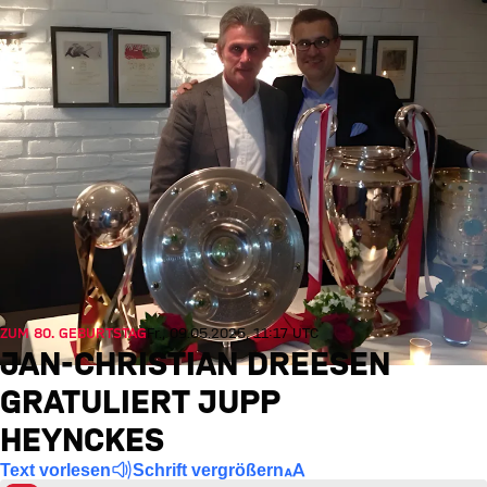
ZUM 80. GEBURTSTAG
Fr., 09.05.2025, 11:17 UTC
JAN-CHRISTIAN DREESEN
GRATULIERT JUPP
HEYNCKES
Text vorlesen
Schrift vergrößern