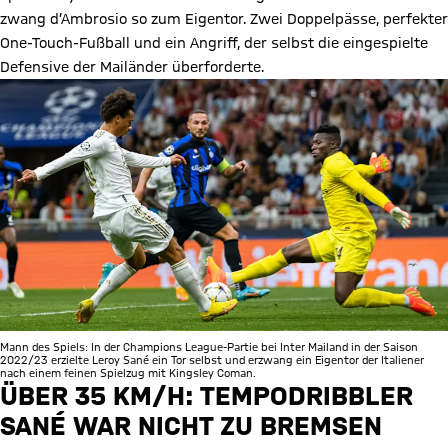
zwang d’Ambrosio so zum Eigentor. Zwei Doppelpässe, perfekter
One-Touch-Fußball und ein Angriff, der selbst die eingespielte
Defensive der Mailänder überforderte.
Mann des Spiels: In der Champions League-Partie bei Inter Mailand in der Saison
2022/23 erzielte Leroy Sané ein Tor selbst und erzwang ein Eigentor der Italiener
nach einem feinen Spielzug mit Kingsley Coman.
ÜBER 35 KM/H: TEMPODRIBBLER
SANÉ WAR NICHT ZU BREMSEN