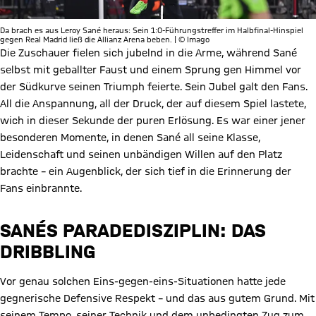
Da brach es aus Leroy Sané heraus: Sein 1:0-Führungstreffer im Halbfinal-Hinspiel
gegen Real Madrid ließ die Allianz Arena beben. | © Imago
Die Zuschauer fielen sich jubelnd in die Arme, während Sané
selbst mit geballter Faust und einem Sprung gen Himmel vor
der Südkurve seinen Triumph feierte. Sein Jubel galt den Fans.
All die Anspannung, all der Druck, der auf diesem Spiel lastete,
wich in dieser Sekunde der puren Erlösung. Es war einer jener
besonderen Momente, in denen Sané all seine Klasse,
Leidenschaft und seinen unbändigen Willen auf den Platz
brachte – ein Augenblick, der sich tief in die Erinnerung der
Fans einbrannte.
SANÉS PARADEDISZIPLIN: DAS
DRIBBLING
Vor genau solchen Eins-gegen-eins-Situationen hatte jede
gegnerische Defensive Respekt – und das aus gutem Grund. Mit
seinem Tempo, seiner Technik und dem unbedingten Zug zum