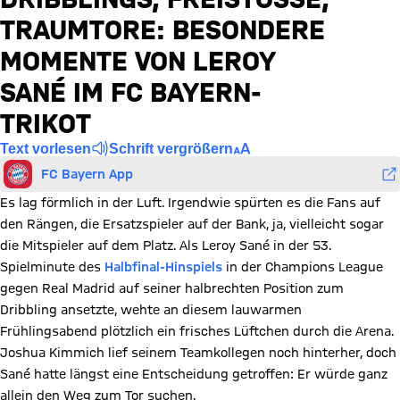
RAUMTORE: BESONDERE M
OMENTE VON LEROY S
ANÉ IM FC BAYERN-T
RIKOT
Text vorlesen
Schrift vergrößern
FC Bayern App
Es lag förmlich in der Luft. Irgendwie spürten es die Fans auf
den Rängen, die Ersatzspieler auf der Bank, ja, vielleicht sogar
die Mitspieler auf dem Platz. Als Leroy Sané in der 53.
Spielminute des
Halbfinal-Hinspiels
in der Champions League
gegen Real Madrid auf seiner halbrechten Position zum
Dribbling ansetzte, wehte an diesem lauwarmen
Frühlingsabend plötzlich ein frisches Lüftchen durch die Arena.
Joshua Kimmich lief seinem Teamkollegen noch hinterher, doch
Sané hatte längst eine Entscheidung getroffen: Er würde ganz
allein den Weg zum Tor suchen.