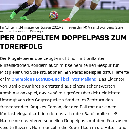
Im Achtelfinal-Hinspiel der Saison 2023/24 gegen den FC Arsenal war Leroy Sané
nicht zu bremsen. | © Imago
PER DOPPELTEM DOPPELPASS ZUM
TORERFOLG
Der Flügelspieler überzeugte nicht nur mit brillanten
Einzelaktionen, sondern auch mit seinem feinen Gespür für
Mitspieler und Spielsituationen. Ein Paradebeispiel dafür lieferte
er im
Champions League-Duell bei Inter Mailand
: Das Eigentor
von Danilo d’Ambrosio entstand aus einem sehenswerten
Kombinationsspiel, das Sané mit großer Übersicht einleitete.
Umringt von drei Gegenspielern fand er im Zentrum den
freistehenden Kingsley Coman, der den Ball mit nur einem
Kontakt elegant auf den durchstartenden Sané prallen ließ.
Nach einem weiteren schnellen Doppelpass mit dem Franzosen
spielte Bayerns Nummer zehn die Kugel flach in die Mitte – und