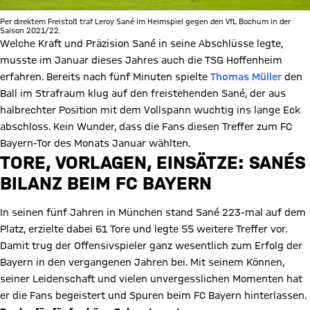
Per direktem Freistoß traf Leroy Sané im Heimspiel gegen den VfL Bochum in der
Saison 2021/22.
Welche Kraft und Präzision Sané in seine Abschlüsse legte,
musste im Januar dieses Jahres auch die TSG Hoffenheim
erfahren. Bereits nach fünf Minuten spielte
Thomas Müller
den
Ball im Strafraum klug auf den freistehenden Sané, der aus
halbrechter Position mit dem Vollspann wuchtig ins lange Eck
abschloss. Kein Wunder, dass die Fans diesen Treffer zum FC
Bayern-Tor des Monats Januar wählten.
Video abspielen
TORE, VORLAGEN, EINSÄTZE: SANÉS
BILANZ BEIM FC BAYERN
In seinen fünf Jahren in München stand Sané 223-mal auf dem
Platz, erzielte dabei 61 Tore und legte 55 weitere Treffer vor.
Damit trug der Offensivspieler ganz wesentlich zum Erfolg der
Bayern in den vergangenen Jahren bei. Mit seinem Können,
seiner Leidenschaft und vielen unvergesslichen Momenten hat
er die Fans begeistert und Spuren beim FC Bayern hinterlassen.