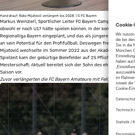
Hand drauf: Roko Mijatović verlängert bis 2028. | © FC Bayern
Markus Weinzierl, Sportlicher Leiter FC Bayern Campus: „Roko 
obwohl er noch U17 hätte spielen können. In der kommenden Spi
Regionalliga Bayern eingeplant, und das als jüngerer A-Juniore
an sein Potential für den Profifußball. Deswegen freuen wir uns
Mijatović wechselte im Sommer 2022 aus der Akademie des FC I
Spielzeit kam der gebürtige Bielefelder auf 25 Pflichtspiele (1 
Meisterschaft. Aktuell bereitet sich der Sohn des ehemaligen Bu
Saison vor.
Zuvor verlängerten die FC Bayern Amateure mit Felipe
Chávez
: