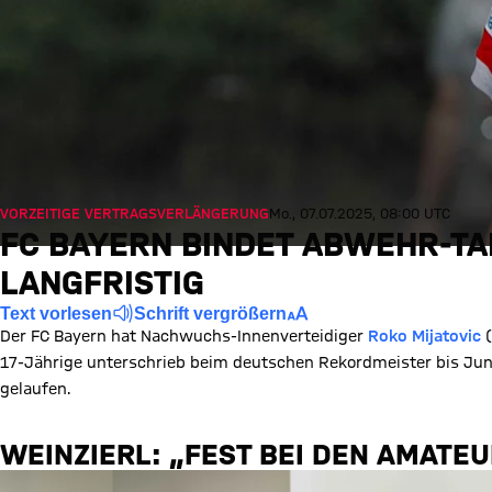
VORZEITIGE VERTRAGSVERLÄNGERUNG
Mo., 07.07.2025, 08:00 UTC
FC BAYERN BINDET ABWEHR-TA
LANGFRISTIG
Text vorlesen
Schrift vergrößern
Der FC Bayern hat Nachwuchs-Innenverteidiger
Roko Mijatovic
(
17-Jährige unterschrieb beim deutschen Rekordmeister bis Juni
gelaufen.
WEINZIERL: „FEST BEI DEN AMATE