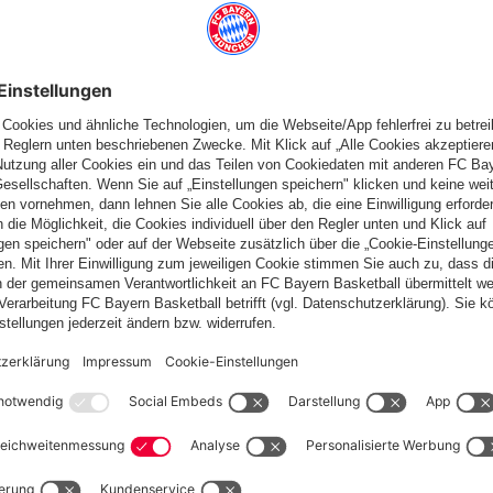
war in der vergangenen Saison Stammspieler in unserer U19,
elzeit haben wir ihn fest bei unseren
Amateuren
in der
n-Jahrgang. Wir sind überzeugt von seinem Talent und glauben
 sehr, ihn jetzt noch länger an uns gebunden zu haben.“
ngolstadt an den FC Bayern Campus. In der zurückliegenden
Tor) in der U19, davon alle drei Endrundenspiele um die deutsche
ndesliga-Profis Andre Mijatović bei den Amateuren auf die neue