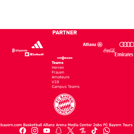
Belohnung
Trophy
voller
Audi
e
zu
2026,
Länge
Football
bekommen“
U17
Summit
vor
gegen
PARTNER
erstem
Aston
Ligaspiel
Villa
Teams
Herren
Frauen
Amateure
U19
Campus Teams
cbayern.com
Basketball
Allianz Arena
Media Center
Jobs
FC Bayern Tours