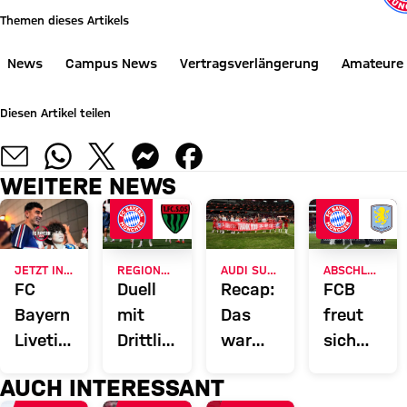
Themen dieses Artikels
News
Campus News
Vertragsverlängerung
Amateure
Diesen Artikel teilen
WEITERE NEWS
JETZT INFORMIEREN
REGIONALLIGA BAYERN
AUDI SUMMER TOUR 2026
ABSCHLUSS DER ASIENTOUR
FC
Duell
Recap:
FCB
Bayern
mit
Das
freut
Liveticker:
Drittligabsteiger:
war
sich
Alle
FC
der
über
AUCH INTERESSANT
Infos
Bayern
Freitag
Testspiels