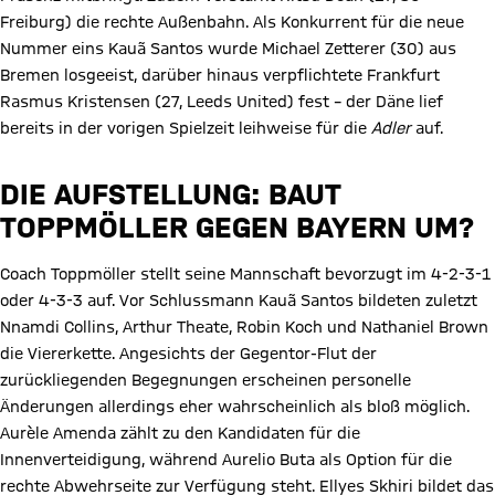
Freiburg) die rechte Außenbahn. Als Konkurrent für die neue
Nummer eins Kauã Santos wurde Michael Zetterer (30) aus
Bremen losgeeist, darüber hinaus verpflichtete Frankfurt
Rasmus Kristensen (27, Leeds United) fest – der Däne lief
bereits in der vorigen Spielzeit leihweise für die
Adler
auf.
DIE AUFSTELLUNG: BAUT
TOPPMÖLLER GEGEN BAYERN UM?
Coach Toppmöller stellt seine Mannschaft bevorzugt im 4-2-3-1
oder 4-3-3 auf. Vor Schlussmann Kauã Santos bildeten zuletzt
Nnamdi Collins, Arthur Theate, Robin Koch und Nathaniel Brown
die Viererkette. Angesichts der Gegentor-Flut der
zurückliegenden Begegnungen erscheinen personelle
Änderungen allerdings eher wahrscheinlich als bloß möglich.
Aurèle Amenda zählt zu den Kandidaten für die
Innenverteidigung, während Aurelio Buta als Option für die
rechte Abwehrseite zur Verfügung steht. Ellyes Skhiri bildet das