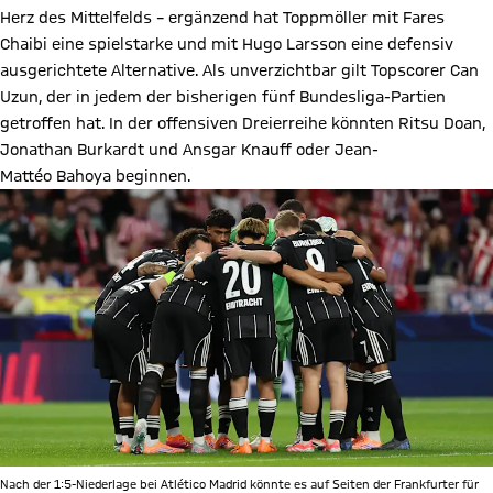
Herz des Mittelfelds – ergänzend hat Toppmöller mit Fares
Chaibi eine spielstarke und mit Hugo Larsson eine defensiv
ausgerichtete Alternative. Als unverzichtbar gilt Topscorer Can
Uzun, der in jedem der bisherigen fünf Bundesliga-Partien
getroffen hat. In der offensiven Dreierreihe könnten Ritsu Doan,
Jonathan Burkardt und Ansgar Knauff oder Jean-
Mattéo Bahoya
beginnen.
Nach der 1:5-Niederlage bei Atlético Madrid könnte es auf Seiten der Frankfurter für