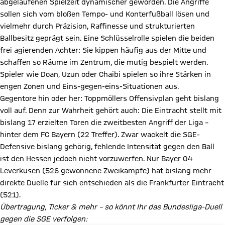
abgelaufenen Spielzeit dynamischer geworden. Die Angriffe
sollen sich vom bloßen Tempo- und Konterfußball lösen und
vielmehr durch Präzision, Raffinesse und strukturierten
Ballbesitz geprägt sein. Eine Schlüsselrolle spielen die beiden
frei agierenden Achter: Sie kippen häufig aus der Mitte und
schaffen so Räume im Zentrum, die mutig bespielt werden.
Spieler wie Doan, Uzun oder Chaibi spielen so ihre Stärken in
engen Zonen und Eins-gegen-eins-Situationen aus.
Gegentore hin oder her: Toppmöllers Offensivplan geht bislang
voll auf. Denn zur Wahrheit gehört auch: Die Eintracht stellt mit
bislang 17 erzielten Toren die zweitbesten Angriff der Liga –
hinter dem FC Bayern (22 Treffer). Zwar wackelt die SGE-
Defensive bislang gehörig, fehlende Intensität gegen den Ball
ist den Hessen jedoch nicht vorzuwerfen. Nur Bayer 04
Leverkusen (526 gewonnene Zweikämpfe) hat bislang mehr
direkte Duelle für sich entschieden als die Frankfurter Eintracht
(521).
Übertragung, Ticker & mehr – so könnt Ihr das Bundesliga-Duell
gegen die SGE verfolgen: