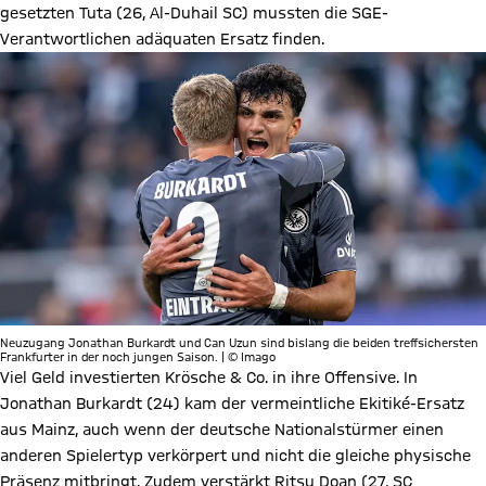
gesetzten Tuta (26, Al-Duhail SC) mussten die SGE-
Verantwortlichen adäquaten Ersatz finden.
Neuzugang Jonathan Burkardt und Can Uzun sind bislang die beiden treffsichersten
Frankfurter in der noch jungen Saison. | © Imago
Viel Geld investierten Krösche & Co. in ihre Offensive. In
Jonathan Burkardt (24) kam der vermeintliche Ekitiké-Ersatz
aus Mainz, auch wenn der deutsche Nationalstürmer einen
anderen Spielertyp verkörpert und nicht die gleiche physische
Präsenz mitbringt. Zudem verstärkt Ritsu Doan (27, SC