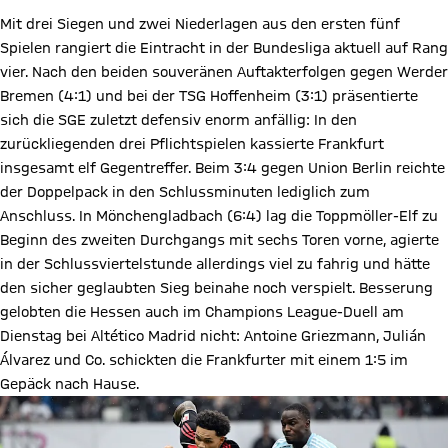
Mit drei Siegen und zwei Niederlagen aus den ersten fünf
Spielen rangiert die Eintracht in der Bundesliga aktuell auf Rang
vier. Nach den beiden souveränen Auftakterfolgen gegen Werder
Bremen (4:1) und bei der TSG Hoffenheim (3:1) präsentierte
sich die SGE zuletzt defensiv enorm anfällig: In den
zurückliegenden drei Pflichtspielen kassierte Frankfurt
insgesamt elf Gegentreffer. Beim 3:4 gegen Union Berlin reichte
der Doppelpack in den Schlussminuten lediglich zum
Anschluss. In Mönchengladbach (6:4) lag die Toppmöller-Elf zu
Beginn des zweiten Durchgangs mit sechs Toren vorne, agierte
in der Schlussviertelstunde allerdings viel zu fahrig und hätte
den sicher geglaubten Sieg beinahe noch verspielt. Besserung
gelobten die Hessen auch im Champions League-Duell am
Dienstag bei Altético Madrid nicht: Antoine Griezmann, Julián
Álvarez und Co. schickten die Frankfurter mit einem 1:5 im
Gepäck nach Hause.