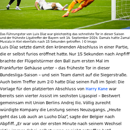
Das Führungstor von Luis Díaz war gleichzeitig das schnellste Tor in dieser Saison
und der früheste Ligatreffer der Bayern seit 14. September 2024. Damals hatte Jamal
Musiala in Kiel ebenfalls nach 15 Sekunden getroffen. | © Imago
Luis Díaz setzte damit den krönenden Abschluss in einer Partie,
die er selbst furios eröffnet hatte. Nur 15 Sekunden nach Anpfiff
brachte der Flügelstürmer den Ball zum ersten Mal im
Frankfurter Gehäuse unter – das früheste Tor in dieser
Bundesliga-Saison – und sein Team damit auf die Siegerstraße.
Auch beim Treffer zum 2:0 hatte Díaz seinen Fuß im Spiel: Die
Vorlage für den platzierten Abschluss von
Harry Kane
war
bereits sein vierter Assist im sechsten Ligaspiel – Bestwert
gemeinsam mit Union Berlins Andrej Ilic. Völlig zurecht
würdigte Kompany die Leistung seines Neuzugangs. „Heute
geht das Lob auch an Lucho Díaz“, sagte der Belgier nach
Abpfiff. „Er war von der ersten Minute nach seinem Wechsel