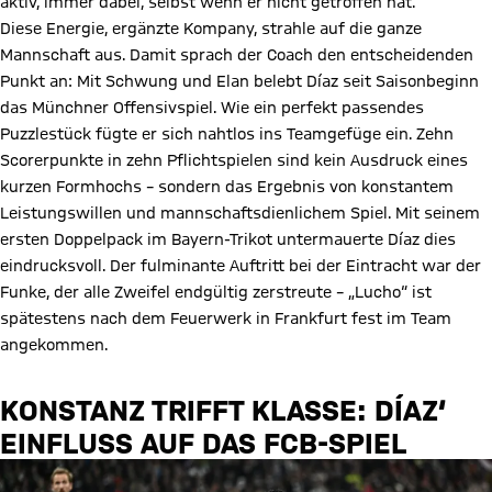
aktiv, immer dabei, selbst wenn er nicht getroffen hat.“
Diese Energie, ergänzte Kompany, strahle auf die ganze
Mannschaft aus. Damit sprach der Coach den entscheidenden
Punkt an: Mit Schwung und Elan belebt Díaz seit Saisonbeginn
das Münchner Offensivspiel. Wie ein perfekt passendes
Puzzlestück fügte er sich nahtlos ins Teamgefüge ein. Zehn
Scorerpunkte in zehn Pflichtspielen sind kein Ausdruck eines
kurzen Formhochs – sondern das Ergebnis von konstantem
Leistungswillen und mannschaftsdienlichem Spiel. Mit seinem
ersten Doppelpack im Bayern-Trikot untermauerte Díaz dies
eindrucksvoll. Der fulminante Auftritt bei der Eintracht war der
Funke, der alle Zweifel endgültig zerstreute – „Lucho“ ist
spätestens nach dem Feuerwerk in Frankfurt fest im Team
angekommen.
KONSTANZ TRIFFT KLASSE: DÍAZ‘
EINFLUSS AUF DAS FCB-SPIEL