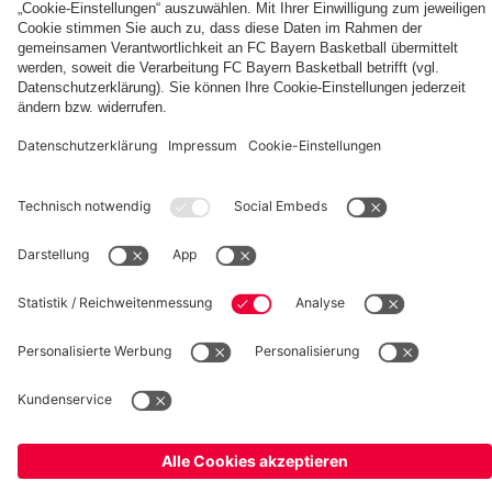
fcbayern.com
Basketball
Allianz Arena
Media Center
Jobs
FC Bayern Tours
©
FC Bayern München AG
–
2026
Impressum
Datenschutz
Nutzungsbedingungen
Barrierefreiheit
Kinder- und Jugendschutz
Hinweisgebersystem
FAQ
Kontakt
Verträge hier kündigen
Cookie-Einstellungen