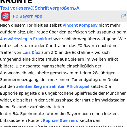
KRÖNTE
Text vorlesen
Schrift vergrößern
FC Bayern App
Nach diesem Tor hielt es selbst
Vincent Kompany
nicht mehr
auf dem Sitz. Die Freude über den perfekten Schlusspunkt beim
Auswärtssieg in Frankfurt
war schlichtweg überwältigend. Wie
entfesselt stürmte der Cheftrainer des FC Bayern nach dem
Treffer von
Luis Díaz
zum 3:0 an die Eckfahne – wo sich
umgehend eine dichte Traube aus Spielern im weißen Trikot
bildete. Die gesamte Mannschaft, einschließlich der
Auswechselbank, jubelte gemeinsam mit dem 28-jährigen
Sommerneuzugang, der mit seinem Tor endgültig den Deckel
auf den
zehnten Sieg im zehnten Pflichtspiel
setzte. Die
Euphorie spiegelte die ungebrochene Spielfreude der Münchner
wider, die selbst in der Schlussphase der Partie im Waldstadion
keine Sekunde zurückschalteten.
In der 84. Spielminute fuhren die Bayern noch einen letzten,
blitzsauberen Konter.
Raphaël Guerreiro
setzte den