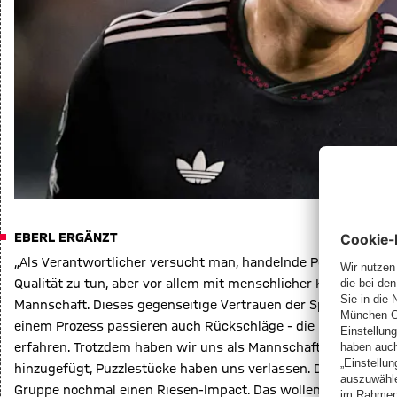
EBERL ERGÄNZT
„Als Verantwortlicher versucht man, handelnde Personen zusa
Qualität zu tun, aber vor allem mit menschlicher Kompetenz zu
Mannschaft. Dieses gegenseitige Vertrauen der Spieler an den 
einem Prozess passieren auch Rückschläge - die haben wir m
erfahren. Trotzdem haben wir uns als Mannschaft immer wei
hinzugefügt, Puzzlestücke haben uns verlassen. Diese Klub-WM
Gruppe nochmal einen Riesen-Impact. Das wollen wir natürlich