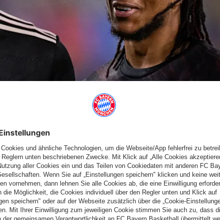
mmen zu bringen, die den Erfolg ermöglichen. Das hat mit
 tun, sowohl im Staff als auch in der Führung und in der
Trainer hat sich in den letzten 19 Monaten entwickelt. In so
it dem Ausscheiden gegen Inter Mailand und Leverkusen
terentwickelt. Im Sommer haben wir noch einmal Puzzlestücke
, knapp vier Wochen, die wir erleben durften, hatte für uns als
 weitertreiben. Fußball ist ein Mannschaftssport – auf und