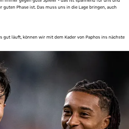
len immer gegen gute Spieler - das ist spannend für uns und
 guten Phase ist. Das muss uns in die Lage bringen, auch
les gut läuft, können wir mit dem Kader von Paphos ins nächste