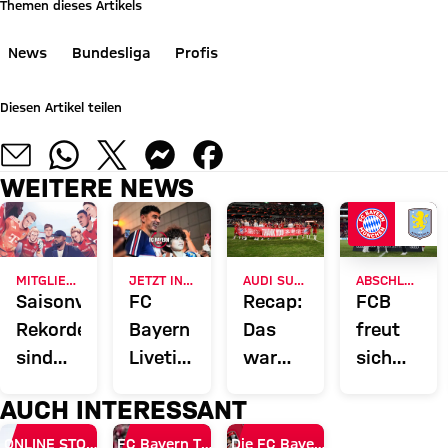
Themen dieses Artikels
News
Bundesliga
Profis
Diesen Artikel teilen
WEITERE NEWS
MITGLIEDERMAGAZIN 51
JETZT INFORMIEREN
AUDI SUMMER TOUR 2026
ABSCHLUSS DER ASIENTOUR
Saisonvorschau:
FC
Recap:
FCB
Rekorde
Bayern
Das
freut
sind
Liveticker:
war
sich
zum
Alle
der
über
AUCH INTERESSANT
Brechen
Infos
Freitag
Testspiels
da
rund
des FC
Rekord-
ONLINE STORE
FC Bayern TV PLUS
Die FC Bayern Apps