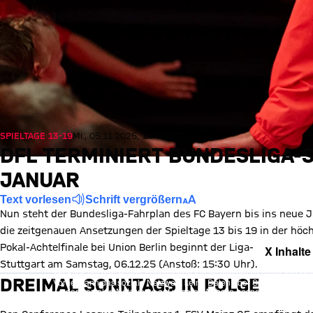
SPIELTAGE 13-19
Mi., 05.11.2025, 14:00 UTC
DFL TERMINIERT BUNDESLIGA-S
JANUAR
Text vorlesen
Schrift vergrößern
Nun steht der Bundesliga-Fahrplan des FC Bayern bis ins neue J
die zeitgenauen Ansetzungen der Spieltage 13 bis 19 in der h
Pokal-Achtelfinale bei Union Berlin beginnt der Liga-Betrieb f
X Inhalte
Stuttgart am Samstag, 06.12.25 (Anstoß: 15:30 Uhr).
Mit Klick auf den Button ermöglichen Sie es diesem sozialen Netzwerk
DREIMAL SONNTAGS IN FOLGE
Vorher kann das soziale Netzwerk keine Daten über Sie erheben, um I
des sozialen Netzwerks auf unserer Website gespeichert und Sie 
Details:
Datens