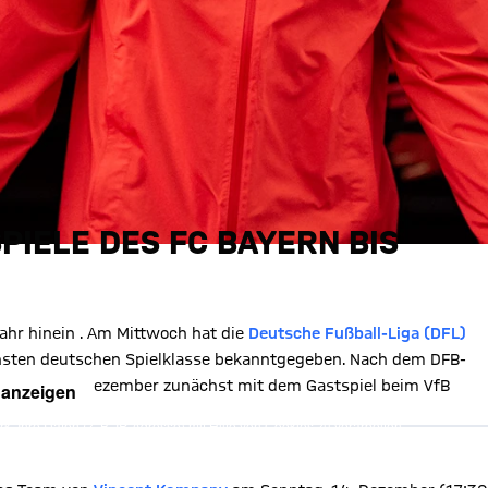
PIELE DES FC BAYERN BIS
ahr hinein . Am Mittwoch hat die
Deutsche Fußball-Liga (DFL)
öchsten deutschen Spielklasse bekanntgegeben. Nach dem DFB-
ür den FCB im Dezember zunächst mit dem Gastspiel beim VfB
 anzeigen
, Ihre Daten (z. B. IP-Adresse) mit Hilfe von Cookies zu verarbeiten.
hnen die Inhalte anzuzeigen. Diese Einstellung wird für alle Inhalte
können dies jederzeit in der
Cookie-Einwilligungslösung
ändern.
chutzerklärung