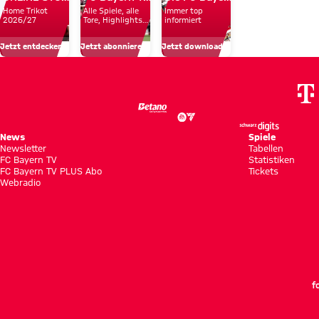
Home Trikot
Alle Spiele, alle
Immer top
um
Bayern
Reichweit
2026/27
Tore, Highlights
informiert
und Emotionen
unsere
in
und
Jetzt entdecken
Jetzt abonnieren!
Jetzt downloaden!
Profis
Hongkong
Fan-
Nähe
News
Spiele
Newsletter
Tabellen
FC Bayern TV
Statistiken
FC Bayern TV PLUS Abo
Tickets
Webradio
f