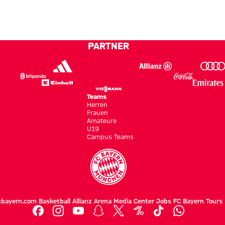
e
zu
rund
mit
Amateure
bekommen“
um
Testspielsieg
holen
unseren
ersten
PARTNER
Nachwuchs
Saisonpu
Teams
Herren
Frauen
Amateure
U19
Campus Teams
cbayern.com
Basketball
Allianz Arena
Media Center
Jobs
FC Bayern Tours