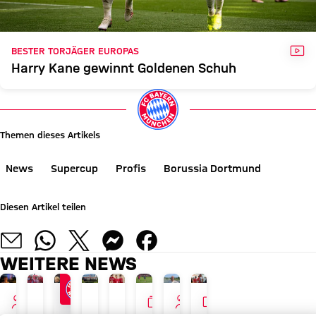
VID
BESTER TORJÄGER EUROPAS
Harry Kane gewinnt Goldenen Schuh
Themen dieses Artikels
News
Supercup
Profis
Borussia Dortmund
Diesen Artikel teilen
WEITERE NEWS
INTERVIEW
GALLERIE
INTERVIEW
VIDEO
PAULANER FANEVENT IN HONG KONG
AUDI SUMMER TOUR
JETZT INFORMIEREN
NEUER ADIDAS-LOOK
TOUR TALK
GALERIE
TOUR TALK
AUDI SUMMER TOUR 202
Herbert
Ticker:
FC
Luis