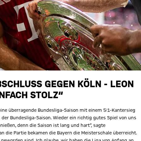
SCHLUSS GEGEN KÖLN - LEON
INFACH STOLZ“
eine überragende Bundesliga-Saison mit einem 5:1-Kantersieg
 der Bundesliga-Saison. Wieder ein richtig gutes Spiel von uns
nießen, denn die Saison ist lang und hart“, sagte
an die Partie bekamen die Bayern die Meisterschale überreicht.
r geworden sind. Ich glaube, wir haben die Liga von Anfang an