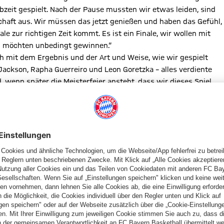
bzeit gespielt. Nach der Pause mussten wir etwas leiden, sind
haft aus. Wir müssen das jetzt genießen und haben das Gefühl,
le zur richtigen Zeit kommt. Es ist ein Finale, wir wollen mit
nd möchten unbedingt gewinnen.“
h mit dem Ergebnis und der Art und Weise, wie wir gespielt
ackson, Rapha Guerreiro und Leon Goretzka – alles verdiente
 wenn später die Meisterfeier ansteht, dass wir dieses Spiel
otzdem etwas Besonderes. Für mich fühlt sie sich wundervoll an,
ie Liga von Anfang an dominiert. Deshalb ist diese
en etwas in der Wade gespürt und wollte mit Blick auf nächste