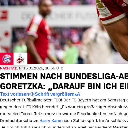
NACH 5:1
Sa., 16.05.2026, 16:56 UTC
STIMMEN NACH BUNDESLIGA-AB
GORETZKA: „DARAUF BIN ICH E
Text vorlesen
Schrift vergrößern
Deutscher Fußballmeister, FCB! Der FC Bayern hat am Samstag 
gegen den 1. FC Köln beendet. „Es war ein großartiger Abschluss
mit vielen Toren. Jetzt müssen wir die Feierlichkeiten einfach ge
Dreifachtorschütze
Harry Kane
nach Schlusspfiff. Im Anschluss 
„Für mich fühlt sie sich wundervoll an, weil wir verdient Meiste