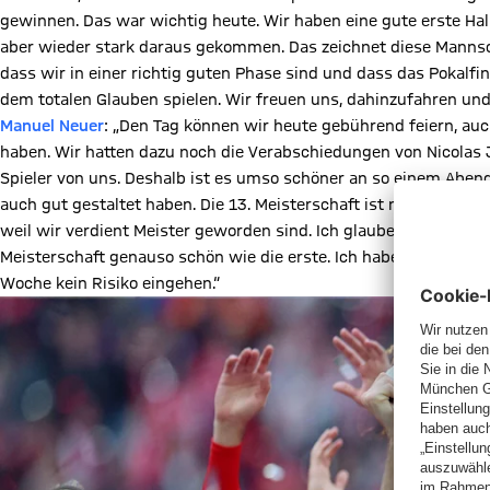
gewinnen. Das war wichtig heute. Wir haben eine gute erste Hal
aber wieder stark daraus gekommen. Das zeichnet diese Mannsc
dass wir in einer richtig guten Phase sind und dass das Pokalfina
dem totalen Glauben spielen. Wir freuen uns, dahinzufahren u
Manuel Neuer
: „Den Tag können wir heute gebührend feiern, auc
haben. Wir hatten dazu noch die Verabschiedungen von Nicolas J
Spieler von uns. Deshalb ist es umso schöner an so einem Abend,
auch gut gestaltet haben. Die 13. Meisterschaft ist natürlich tr
weil wir verdient Meister geworden sind. Ich glaube, wir haben d
Meisterschaft genauso schön wie die erste. Ich habe ein bissch
Woche kein Risiko eingehen.“