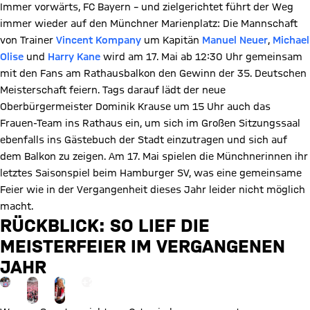
Immer vorwärts, FC Bayern – und zielgerichtet führt der Weg
immer wieder auf den Münchner Marienplatz: Die Mannschaft
von Trainer
Vincent Kompany
um Kapitän
Manuel Neuer
,
Michael
Olise
und
Harry Kane
wird am 17. Mai ab 12:30 Uhr gemeinsam
mit den Fans am Rathausbalkon den Gewinn der 35. Deutschen
Meisterschaft feiern. Tags darauf lädt der neue
Oberbürgermeister Dominik Krause um 15 Uhr auch das
Frauen-Team ins Rathaus ein, um sich im Großen Sitzungssaal
ebenfalls ins Gästebuch der Stadt einzutragen und sich auf
dem Balkon zu zeigen. Am 17. Mai spielen die Münchnerinnen ihr
letztes Saisonspiel beim Hamburger SV, was eine gemeinsame
Feier wie in der Vergangenheit dieses Jahr leider nicht möglich
macht.
RÜCKBLICK: SO LIEF DIE
MEISTERFEIER IM VERGANGENEN
JAHR
Gehe zu Gallerie Seite: zur Galerie
+
22