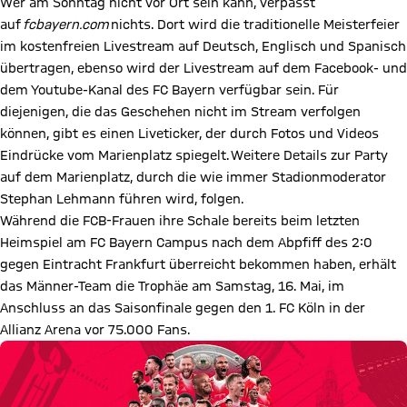
Wer am Sonntag nicht vor Ort sein kann, verpasst
auf
fcbayern.com
nichts. Dort wird die traditionelle Meisterfeier
im kostenfreien Livestream auf Deutsch, Englisch und Spanisch
übertragen, ebenso wird der Livestream auf dem Facebook- und
dem Youtube-Kanal des FC Bayern verfügbar sein. Für
diejenigen, die das Geschehen nicht im Stream verfolgen
können, gibt es einen Liveticker, der durch Fotos und Videos
Eindrücke vom Marienplatz spiegelt. Weitere Details zur Party
auf dem Marienplatz, durch die wie immer Stadionmoderator
Stephan Lehmann führen wird, folgen.
Während die FCB-Frauen ihre Schale bereits beim letzten
Heimspiel am FC Bayern Campus nach dem Abpfiff des 2:0
gegen Eintracht Frankfurt überreicht bekommen haben, erhält
das Männer-Team die Trophäe am Samstag, 16. Mai, im
Anschluss an das Saisonfinale gegen den 1. FC Köln in der
Allianz Arena vor 75.000 Fans.