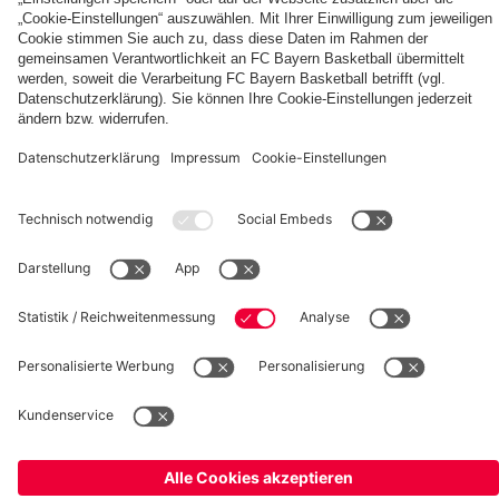
fcbayern.com
Basketball
Allianz Arena
Media Center
Jobs
FC Bayern Tours
©
FC Bayern München AG
–
2026
Impressum
Datenschutz
Nutzungsbedingungen
Barrierefreiheit
Kinder- und Jugendschutz
Hinweisgebersystem
FAQ
Kontakt
Verträge hier kündigen
Cookie-Einstellungen