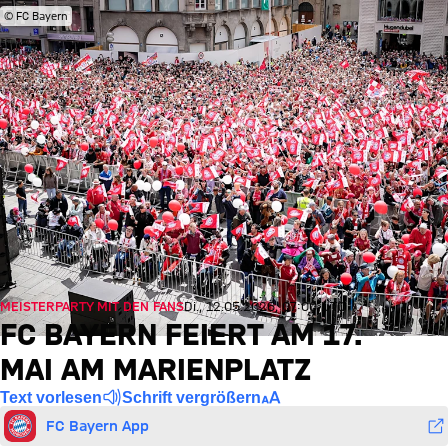
© FC Bayern
MEISTERPARTY MIT DEN FANS
Di., 12.05.2026, 07:00 UTC
FC BAYERN FEIERT AM 17.
MAI AM MARIENPLATZ
Text vorlesen
Schrift vergrößern
FC Bayern App