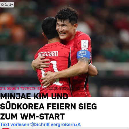
© Getty
2:1 GEGEN TSCHECHIEN
Fr., 12.06.2026, 07:12 UTC
MINJAE KIM UND
SÜDKOREA FEIERN SIEG
ZUM WM-START
Text vorlesen
Schrift vergrößern