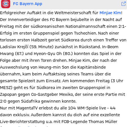
FC Bayern App
Erfolgreicher Auftakt in die Weltmeisterschaft für
Minjae Kim
!
Der Innenverteidiger des FC Bayern bejubelte in der Nacht auf
Freitag mit der südkoreanischen Nationalmannschaft einen 2:1-
Erfolg im ersten Gruppenspiel gegen Tschechien. Nach einer
torlosen ersten Halbzeit geriet Südkorea durch einen Treffer von
Ladislav Krejčí (59. Minute) zunächst in Rückstand. In-Beom
Hwang (67.) und Hyeon-Gyu Oh (80.) konnten das Spiel in der
Folge aber mit ihren Toren drehen. Minjae Kim, der nach der
Auswechslung von Heung-min Son die Kapitänsbinde
übernahm, kam beim Auftaktsieg seines Teams über die
gesamte Spielzeit zum Einsatz. Am kommenden Freitag (3 Uhr
MESZ) geht es für Südkorea im zweiten Gruppenspiel in
Zapopan gegen Co-Gastgeber Mexiko, der seine erste Partie mit
2:0 gegen Südafrika gewinnen konnte.
Nur mit MagentaTV erlebst du alle 104 WM-Spiele live - 44
davon exklusiv. Außerdem kannst du dich auf eine exzellente
Live-Berichterstattung u.a. mit FCB-Legende Thomas Müller