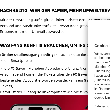
NACHHALTIG: WENIGER PAPIER, MEHR UMWELTBE
Mit der Umstellung auf digitale Tickets leistet der FC Bayern ei
Versand und Ausdrucke entfallen, Ressourcen geschont und Abfa
Erlebnis mit mehr Umweltbewusstsein.
WAS FANS KÜNFTIG BRAUCHEN, UM INS STADION 
Für den Stadionzugang benötigen FCB-Fans ab der Saison 2026/2
ein Smartphone
die FC Bayern München App oder die Allianz Arena App
Anschließend können die Tickets über den FC Bayern Account de
bestehenden Account erworben wurde, kann ein Gastaccount für d
Tickets).
Damit ist der Zugang so unkompliziert wie nie zuvor: Ticket öffn