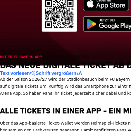
IN DER FC BAYERN APP
Fr., 12.06.2026, 12:30 UTC
DAS NEUE DIGITALE TICKET AB 
Text vorlesen
Schrift vergrößern
Ab der Saison 2026/27 wird der Stadionbesuch beim FC Bayern n
auf digitale Tickets um. Künftig wird das Smartphone zur Eintrit
Arena App. So haben Fans ihr Ticket jederzeit sicher dabei und
ALLE TICKETS IN EINER APP – EIN 
Über das App-basierte Ticket-Wallet werden Heimspiel-Tickets 
bequem an den Drehkreuzen gescannt. Damit profitieren Fans v