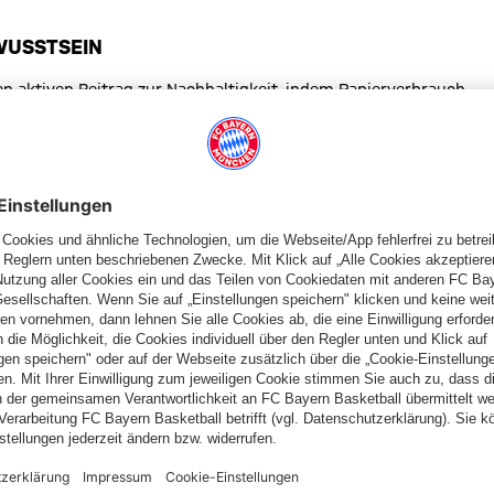
WUSSTSEIN
nen aktiven Beitrag zur Nachhaltigkeit, indem Papierverbrauch,
ll reduziert werden – und verbindet so ein modernes Ticketing-
ZU KOMMEN
7 lediglich:
s Fans abgerufen werden. Wenn das Ticket nicht über einen
ie Ticketnutzung erstellt werden (z.B. bei weitergeleiteten
en, scannen, Spiel genießen.